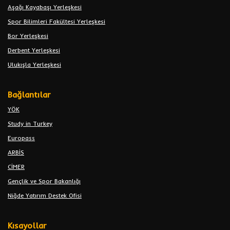
Aşağı Kayabaşı Yerleşkesi
Spor Bilimleri Fakültesi Yerleşkesi
Bor Yerleşkesi
Derbent Yerleşkesi
Ulukışla Yerleşkesi
Bağlantılar
YÖK
Study in Turkey
Europass
ARBİS
CİMER
Gençlik ve Spor Bakanlığı
Niğde Yatırım Destek Ofisi
Kısayollar