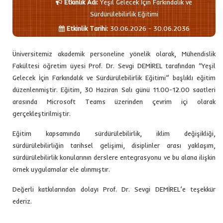
Etkinlik Adı
:
Yeşil Gelecek İçin Farkındalık ve
Sürdürülebilirlik Eğitimi
Etkinlik Tarihi
:
30.06.2026 - 30.06.2036
Etkinlik Türü
:
Bilgilendirme Toplantısı
Üniversitemiz akademik personeline yönelik olarak, Mühendislik
Fakültesi öğretim üyesi Prof. Dr. Sevgi DEMİREL tarafından “Yeşil
Gelecek İçin Farkındalık ve Sürdürülebilirlik Eğitimi” başlıklı eğitim
düzenlenmiştir. Eğitim, 30 Haziran Salı günü 11.00-12.00 saatleri
arasında Microsoft Teams üzerinden çevrim içi olarak
gerçekleştirilmiştir.
Eğitim kapsamında sürdürülebilirlik, iklim değişikliği,
sürdürülebilirliğin tarihsel gelişimi, disiplinler arası yaklaşım,
sürdürülebilirlik konularının derslere entegrasyonu ve bu alana ilişkin
örnek uygulamalar ele alınmıştır.
Değerli katkılarından dolayı Prof. Dr. Sevgi DEMİREL’e teşekkür
ederiz.