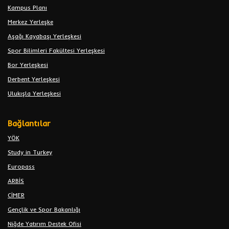
Kampus Planı
Merkez Yerleşke
Aşağı Kayabaşı Yerleşkesi
Spor Bilimleri Fakültesi Yerleşkesi
Bor Yerleşkesi
Derbent Yerleşkesi
Ulukışla Yerleşkesi
Bağlantılar
YÖK
Study in Turkey
Europass
ARBİS
CİMER
Gençlik ve Spor Bakanlığı
Niğde Yatırım Destek Ofisi