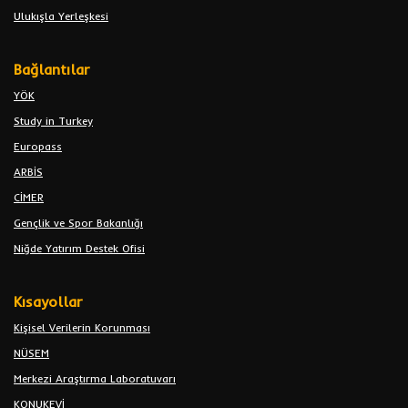
Ulukışla Yerleşkesi
Bağlantılar
YÖK
Study in Turkey
Europass
ARBİS
CİMER
Gençlik ve Spor Bakanlığı
Niğde Yatırım Destek Ofisi
Kısayollar
Kişisel Verilerin Korunması
NÜSEM
Merkezi Araştırma Laboratuvarı
KONUKEVİ