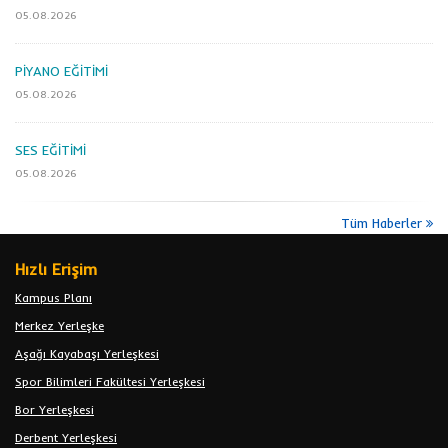
05.08.2026
PİYANO EĞİTİMİ
05.08.2026
SES EĞİTİMİ
05.08.2026
Tüm Haberler
Hızlı Erişim
Kampus Planı
Merkez Yerleşke
Aşağı Kayabaşı Yerleşkesi
Spor Bilimleri Fakültesi Yerleşkesi
Bor Yerleşkesi
Derbent Yerleşkesi