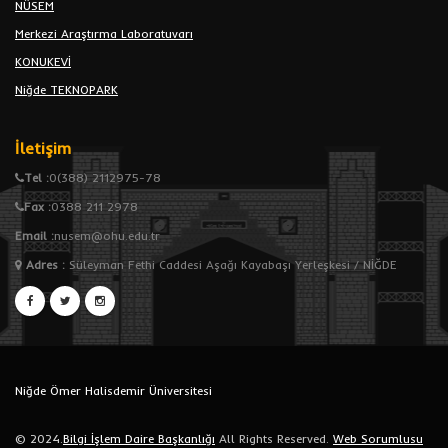
NÜSEM
Merkezi Araştırma Laboratuvarı
KONUKEVİ
Niğde TEKNOPARK
İletişim
Tel :
0(388) 2112975-78
Fax :
0388 211 2978
Email :
nusem@ohu.edu.tr
Adres
:
Süleyman Fethi Caddesi Aşağı Kayabaşı Yerleşkesi / NİĞDE
Niğde Ömer Halisdemir Üniversitesi
© 2024.
Bilgi İşlem Daire Başkanlığı
All Rights Reserved.
Web Sorumlusu