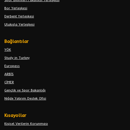
Bor Yerleşkesi
Derbent Yerleşkesi
Ulukışla Yerleşkesi
Bağlantılar
YÖK
Study in Turkey
Europass
ARBİS
CİMER
Gençlik ve Spor Bakanlığı
Niğde Yatırım Destek Ofisi
Kısayollar
Kişisel Verilerin Korunması