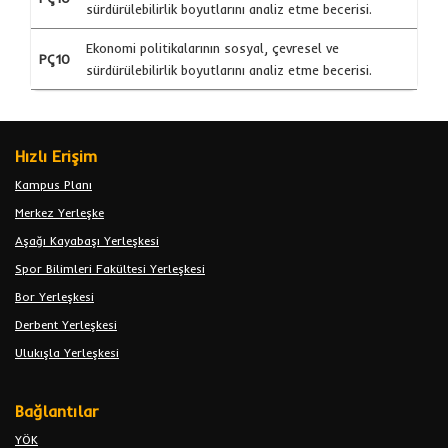
sürdürülebilirlik boyutlarını analiz etme becerisi.
Ekonomi politikalarının sosyal, çevresel ve
PÇ10
sürdürülebilirlik boyutlarını analiz etme becerisi.
Hızlı Erişim
Kampus Planı
Merkez Yerleşke
Aşağı Kayabaşı Yerleşkesi
Spor Bilimleri Fakültesi Yerleşkesi
Bor Yerleşkesi
Derbent Yerleşkesi
Ulukışla Yerleşkesi
Bağlantılar
YÖK