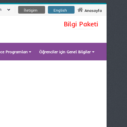
m
İletişim
English
Anasayfa
Bilgi Paketi
ece Programları
Öğrenciler için Genel Bilgiler