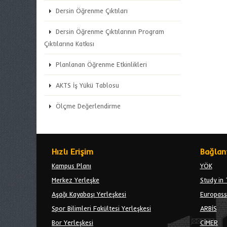
Dersin Öğrenme Çıktıları
Dersin Öğrenme Çıktılarının Program
Çıktılarına Katkısı
Planlanan Öğrenme Etkinlikleri
AKTS İş Yükü Tablosu
Ölçme Değerlendirme
Hızlı Erişim
Bağlant
Kampus Planı
YÖK
Merkez Yerleşke
Study in 
Aşağı Kayabaşı Yerleşkesi
Europass
Spor Bilimleri Fakültesi Yerleşkesi
ARBİS
Bor Yerleşkesi
CİMER