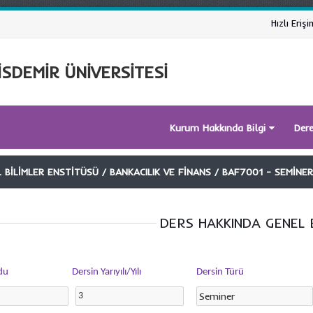
Hızlı Erişi
SDEMİR ÜNİVERSİTESİ
Kurum Hakkında Bilgi
Der
 BİLİMLER ENSTİTÜSÜ / BANKACILIK VE FİNANS / BAF7001 - SEMİNER
DERS HAKKINDA GENEL B
du
Dersin Yarıyılı/Yılı
Dersin Türü