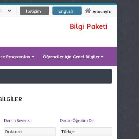
m
İletişim
English
Anasayfa
Bilgi Paketi
ece Programları
Öğrenciler için Genel Bilgiler
İLGİLER
Dersin Seviyesi
Dersin Öğretim Dili