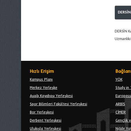
DERSİN
DERSİN K
Uzmanlık/A
Hızlı Erişim
Bağlant
Kampus Planı
YÖK
Merkez Yerleşke
Study in 
Aşağı Kayabaşı Yerleşkesi
Europass
Spor Bilimleri Fakültesi Yerleşkesi
ARBİS
Bor Yerleşkesi
CİMER
Derbent Yerleşkesi
Gençlik v
Ulukışla Yerleşkesi
Niğde Yat