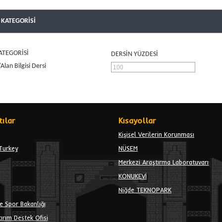
 KATEGORİSİ
ATEGORİSİ
DERSİN YÜZDESİ
lan Bilgisi Dersi
ılar
Kısayollar
Kişisel Verilerin Korunması
Turkey
NÜSEM
Merkezi Araştırma Laboratuvarı
KONUKEVİ
Niğde TEKNOPARK
e Spor Bakanlığı
ırım Destek Ofisi