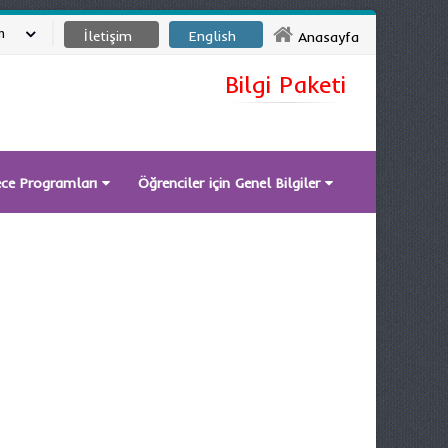
m
İletişim
English
Anasayfa
Bilgi Paketi
ece Programları
Öğrenciler için Genel Bilgiler