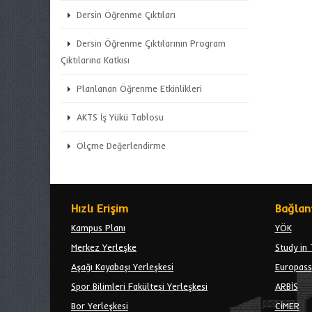
Dersin Öğrenme Çıktıları
Dersin Öğrenme Çıktılarının Program
Çıktılarına Katkısı
Planlanan Öğrenme Etkinlikleri
AKTS İş Yükü Tablosu
Ölçme Değerlendirme
Hızlı Erişim
Bağlant
Kampus Planı
YÖK
Merkez Yerleşke
Study in 
Aşağı Kayabaşı Yerleşkesi
Europass
Spor Bilimleri Fakültesi Yerleşkesi
ARBİS
Bor Yerleşkesi
CİMER