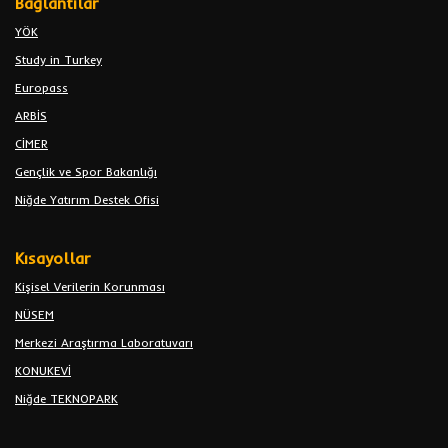
Bağlantılar
YÖK
Study in Turkey
Europass
ARBİS
CİMER
Gençlik ve Spor Bakanlığı
Niğde Yatırım Destek Ofisi
Kısayollar
Kişisel Verilerin Korunması
NÜSEM
Merkezi Araştırma Laboratuvarı
KONUKEVİ
Niğde TEKNOPARK