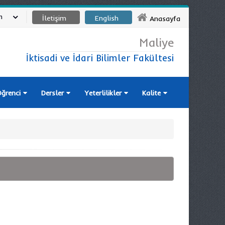
m
İletişim
English
Anasayfa
Maliye
İktisadi ve İdari Bilimler Fakültesi
ğrenci
Dersler
Yeterlilikler
Kalite