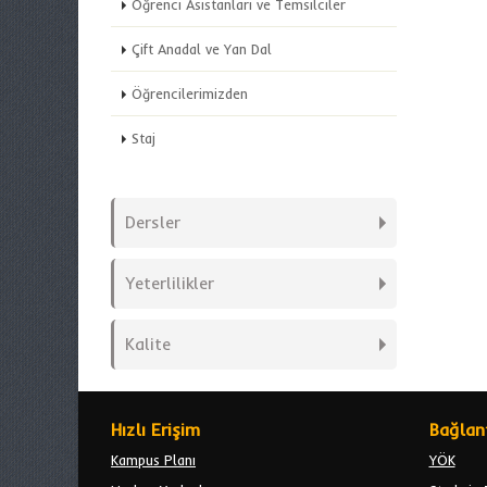
Öğrenci Asistanları ve Temsilciler
Çift Anadal ve Yan Dal
Öğrencilerimizden
Staj
Dersler
Yeterlilikler
Kalite
Hızlı Erişim
Bağlant
Kampus Planı
YÖK