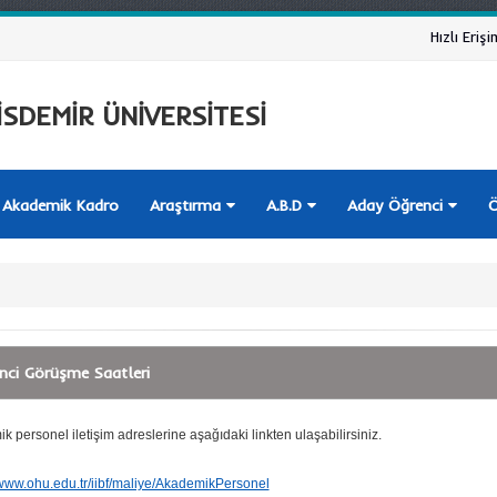
Hızlı Erişi
SDEMİR ÜNİVERSİTESİ
Akademik Kadro
Araştırma
A.B.D
Aday Öğrenci
Ö
nci Görüşme Saatleri
 personel iletişim adreslerine aşağıdaki linkten ulaşabilirsiniz.
/www.ohu.edu.tr/iibf/maliye/AkademikPersonel