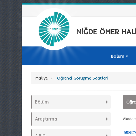
NİĞDE ÖMER HALİ
Bölüm
Maliye
Öğrenci Görüşme Saatleri
Bölüm
Öğre
Araştırma
Akademik
https:/
A.B.D