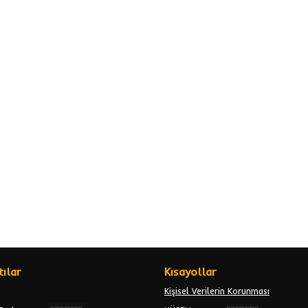
ılar
Kısayollar
Kişisel Verilerin Korunması