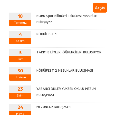
Arşiv
18
NÖHÜ Spor Bilimleri Fakültesi Mezunları
Buluşuyor
Temmuz
4
NÖHÜİFEST 1
Kasım
3
TARIM BİLİMLERİ ÖĞRENCİLERİ BULUŞUYOR
Ekim
30
NÖHÜİFEST 2 MEZUNLAR BULUŞMASI
Haziran
23
YABANCI DİLLER YÜKSEK OKULU MEZUN
BULUŞMASI
Ekim
24
MEZUNLAR BULUŞMASI
Mayıs