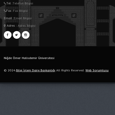
Tel :
Telefon Bilgisi
Fax :
Fax Bilgisi
Email :
Email Bilgisi
Adres
:
Adres Bilgisi
Niğde Ömer Halisdemir Üniversitesi
© 2024.
Bilgi İşlem Daire Başkanlığı
All Rights Reserved.
Web Sorumlusu