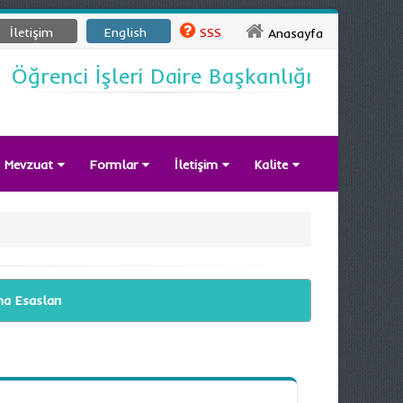
İletişim
English
SSS
Anasayfa
Öğrenci İşleri Daire Başkanlığı
Mevzuat
Formlar
İletişim
Kalite
a Esasları