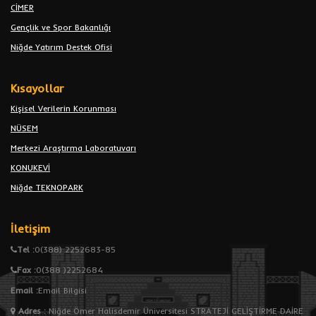
CİMER
Gençlik ve Spor Bakanlığı
Niğde Yatırım Destek Ofisi
Kısayollar
Kişisel Verilerin Korunması
NÜSEM
Merkezi Araştırma Laboratuvarı
KONUKEVİ
Niğde TEKNOPARK
İletişim
Tel :
0(388) 2252683-85
Fax :
0(388 )2252684
Email :
Email Bilgisi
Adres
:
Niğde Ömer Halisdemir Üniversitesi STRATEJİ GELİŞTİRME DAİRE