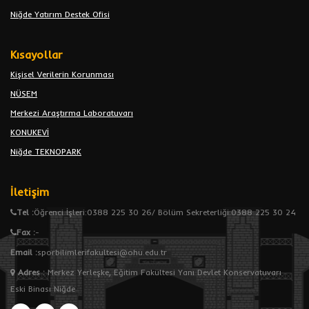
Niğde Yatırım Destek Ofisi
Kısayollar
Kişisel Verilerin Korunması
NÜSEM
Merkezi Araştırma Laboratuvarı
KONUKEVİ
Niğde TEKNOPARK
İletişim
Tel :
Öğrenci İşleri:0388 225 30 26/ Bölüm Sekreterliği:0388 225 30 24
Fax :
-
Email :
sporbilimlerifakultesi@ohu.edu.tr
Adres
:
Merkez Yerleşke, Eğitim Fakültesi Yanı Devlet Konservatuvarı
Eski Binası Niğde