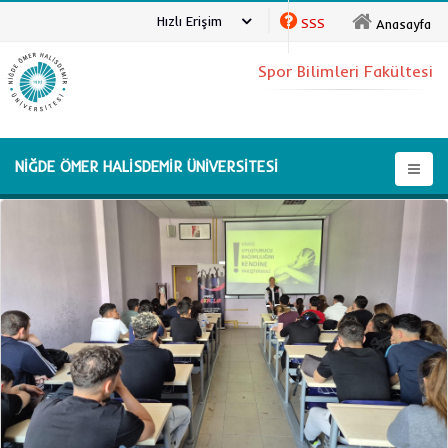
Hızlı Erişim
SSS
Anasayfa
Spor Bilimleri Fakültesi
NİĞDE ÖMER HALİSDEMİR ÜNİVERSİTESİ