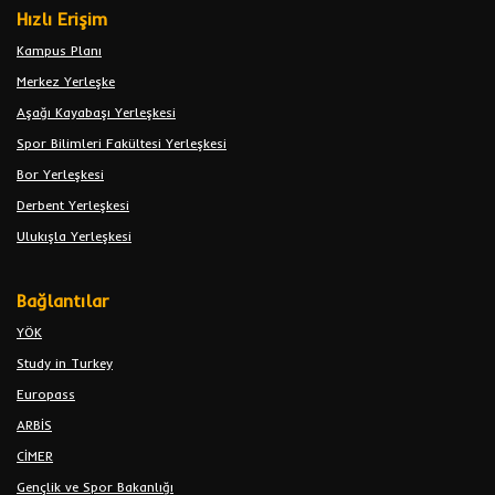
Hızlı Erişim
Kampus Planı
Merkez Yerleşke
Aşağı Kayabaşı Yerleşkesi
Spor Bilimleri Fakültesi Yerleşkesi
Bor Yerleşkesi
Derbent Yerleşkesi
Ulukışla Yerleşkesi
Bağlantılar
YÖK
Study in Turkey
Europass
ARBİS
CİMER
Gençlik ve Spor Bakanlığı