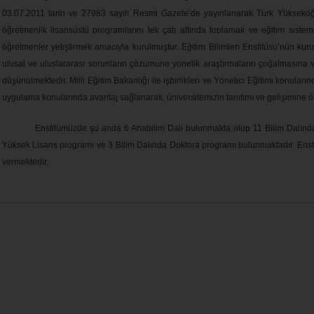
03.07.2011 tarih ve 27983 sayılı Resmi Gazete’de yayınlanarak Türk Yükseköğre
öğretmenlik lisansüstü programlarını tek çatı altında toplamak ve eğitim sist
öğretmenler yetiştirmek amacıyla kurulmuştur. Eğitim Bilimleri Enstitüsü’nün kuru
ulusal ve uluslararası sorunların çözümüne yönelik araştırmaların çoğalmasına 
düşünülmektedir. Milli Eğitim Bakanlığı ile işbirlikleri ve Yönetici Eğitimi konular
uygulama konularında avantaj sağlanarak, üniversitemizin tanıtımı ve gelişimine ö
Enstitümüzde şu anda 6 Anabilim Dalı bulunmakta olup 11 Bilim Dalında
Yüksek Lisans programı ve 3 Bilim Dalında Doktora programı bulunmaktadır. Enstit
vermektedir.