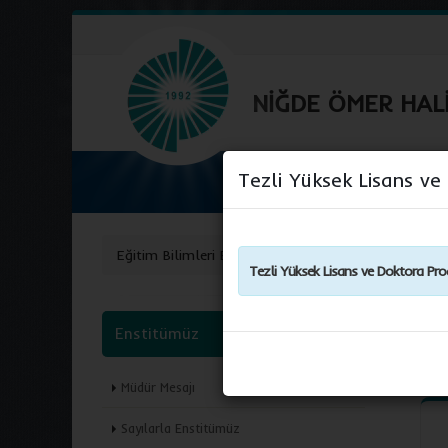
NİĞDE ÖMER HALİ
Tezli Yüksek Lisans v
Eğitim Bilimleri Enstitüsü
Genel Bilgi
Tezli Yüksek Lisans ve Doktora Prog
Enstitümüz
Genel
Müdür Mesajı
Sayılarla Enstitümüz