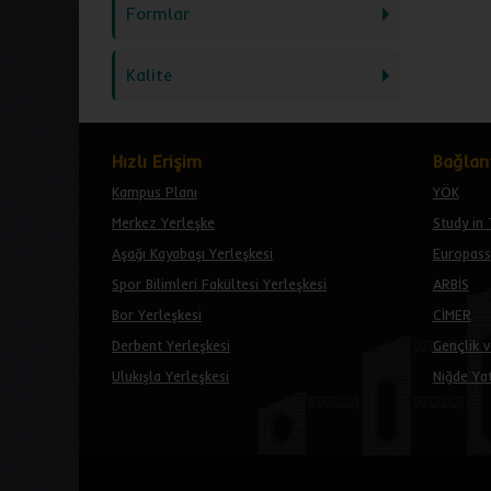
Formlar
Kalite
Hızlı Erişim
Bağlant
Kampus Planı
YÖK
Merkez Yerleşke
Study in 
Aşağı Kayabaşı Yerleşkesi
Europass
Spor Bilimleri Fakültesi Yerleşkesi
ARBİS
Bor Yerleşkesi
CİMER
Derbent Yerleşkesi
Gençlik v
Ulukışla Yerleşkesi
Niğde Yat