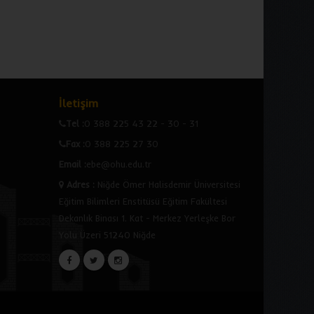
İletişim
Tel :
0 388 225 43 22 - 30 - 31
Fax :
0 388 225 27 30
Email :
ebe@ohu.edu.tr
Adres
:
Niğde Ömer Halisdemir Üniversitesi
Eğitim Bilimleri Enstitüsü Eğitim Fakültesi
Dekanlık Binası 1. Kat - Merkez Yerleşke Bor
Yolu Üzeri 51240 Niğde