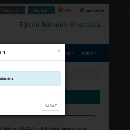
İletişim
English
SSS
Anasayfa
Eğitim Bilimleri Enstitüsü
×
rı
Öğrenci
Tez
Formlar
Kalite
lacaktır.
KAPAT
1 tarih ve 2011/2018 sayılı Bakanlar Kurulu Kararı ile