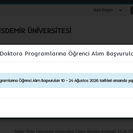
Hızlı Erişim
SDEMİR ÜNİVERSİTESİ
e Doktora Programlarına Öğrenci Alım Başvurula
Enstitümüz
Yönetim
Araştırma
Programlar
ramlarına Öğrenci Alım Başvuruları 10 - 24 Ağustos 2026 tarihleri arasında yapı
 Bilgi
Niğde Ömer Halisdemir Üniversitesi Eğitim Bilimleri Enstitüsü 15.06.201