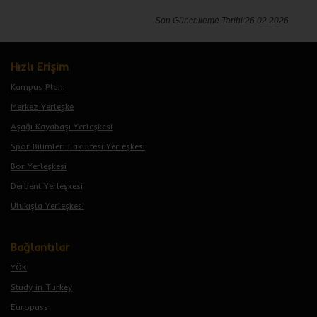
Son Güncelleme Tarihi:26.02.2026
Hızlı Erişim
Kampus Planı
Merkez Yerleşke
Aşağı Kayabaşı Yerleşkesi
Spor Bilimleri Fakültesi Yerleşkesi
Bor Yerleşkesi
Derbent Yerleşkesi
Ulukışla Yerleşkesi
Bağlantılar
YÖK
Study in Turkey
Europass