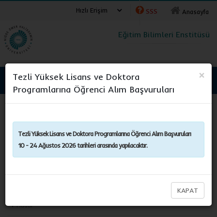
Hızlı Erişim
SSS
Anasayfa
Eğitim Bilimleri Enstitüsü
×
Tezli Yüksek Lisans ve Doktora
NİĞDE ÖMER HALİSDEMİR ÜNİVERSİTESİ
Programlarına Öğrenci Alım Başvuruları
Eğitim Bilimleri Enstitüsü
Kurul ve Komisyonlar
Tezli Yüksek Lisans ve Doktora Programlarına Öğrenci Alım Başvuruları
10 - 24 Ağustos 2026 tarihleri arasında yapılacaktır.
Enstitümüz
Yönetim
KAPAT
Müdür