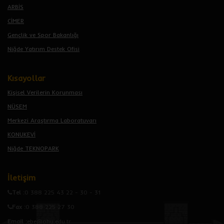
ARBİS
CİMER
Gençlik ve Spor Bakanlığı
Niğde Yatırım Destek Ofisi
Kısayollar
Kişisel Verilerin Korunması
NÜSEM
Merkezi Araştırma Laboratuvarı
KONUKEVİ
Niğde TEKNOPARK
İletişim
Tel :
0 388 225 43 22 - 30 - 31
Fax :
0 388 225 27 30
Email :
ebe@ohu.edu.tr