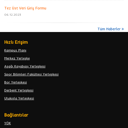
Tez Üst Veri Giriş Formu
06.12.2023
Tüm Haberler
Hızlı Erişim
Kampus Planı
Merkez Yerleşke
Aşağı Kayabaşı Yerleşkesi
Spor Bilimleri Fakültesi Yerleşkesi
Bor Yerleşkesi
Derbent Yerleşkesi
Ulukışla Yerleşkesi
Bağlantılar
YÖK