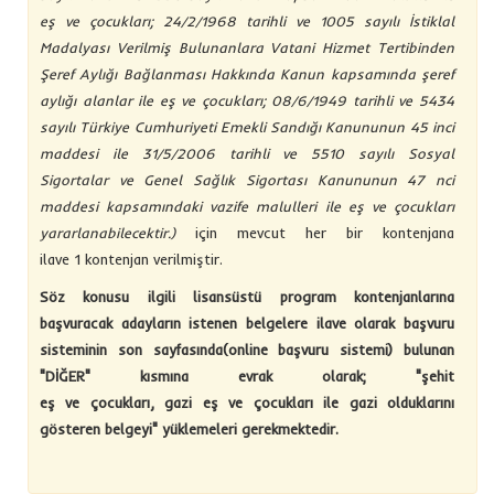
eş ve çocukları; 24/2/1968 tarihli ve 1005 sayılı İstiklal
Madalyası Verilmiş Bulunanlara Vatani Hizmet Tertibinden
Şeref Aylığı Bağlanması Hakkında Kanun kapsamında şeref
aylığı alanlar ile eş ve çocukları; 08/6/1949 tarihli ve 5434
sayılı Türkiye Cumhuriyeti Emekli Sandığı Kanununun 45 inci
maddesi ile 31/5/2006 tarihli ve 5510 sayılı Sosyal
Sigortalar ve Genel Sağlık Sigortası Kanununun 47 nci
maddesi kapsamındaki vazife malulleri ile eş ve çocukları
yararlanabilecektir.)
için mevcut her bir kontenjana
ilave 1 kontenjan verilmiştir.
Söz konusu ilgili lisansüstü program kontenjanlarına
başvuracak adayların
istenen belgelere ilave olarak başvuru
sisteminin son sayfasında(online başvuru sistemi) bulunan
"DİĞER" kısmına evrak olarak; "şehit
eş ve çocukları, gazi eş ve çocukları ile gazi olduklarını
gösteren belgeyi" yüklemeleri gerekmektedir.