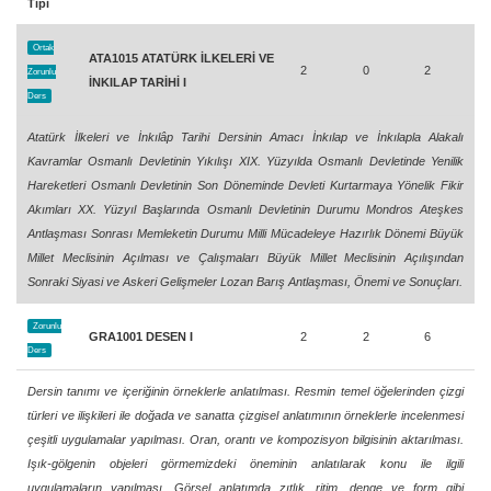
Tipi
Ortak
ATA1015 ATATÜRK İLKELERİ VE
2
0
2
Zorunlu
İNKILAP TARİHİ I
Ders
Atatürk İlkeleri ve İnkılâp Tarihi Dersinin Amacı İnkılap ve İnkılapla Alakalı
Kavramlar Osmanlı Devletinin Yıkılışı XIX. Yüzyılda Osmanlı Devletinde Yenilik
Hareketleri Osmanlı Devletinin Son Döneminde Devleti Kurtarmaya Yönelik Fikir
Akımları XX. Yüzyıl Başlarında Osmanlı Devletinin Durumu Mondros Ateşkes
Antlaşması Sonrası Memleketin Durumu Milli Mücadeleye Hazırlık Dönemi Büyük
Millet Meclisinin Açılması ve Çalışmaları Büyük Millet Meclisinin Açılışından
Sonraki Siyasi ve Askeri Gelişmeler Lozan Barış Antlaşması, Önemi ve Sonuçları.
Zorunlu
GRA1001 DESEN I
2
2
6
Ders
Dersin tanımı ve içeriğinin örneklerle anlatılması. Resmin temel öğelerinden çizgi
türleri ve ilişkileri ile doğada ve sanatta çizgisel anlatımının örneklerle incelenmesi
çeşitli uygulamalar yapılması. Oran, orantı ve kompozisyon bilgisinin aktarılması.
Işık-gölgenin objeleri görmemizdeki öneminin anlatılarak konu ile ilgili
uygulamaların yapılması. Görsel anlatımda zıtlık, ritim, denge ve form gibi