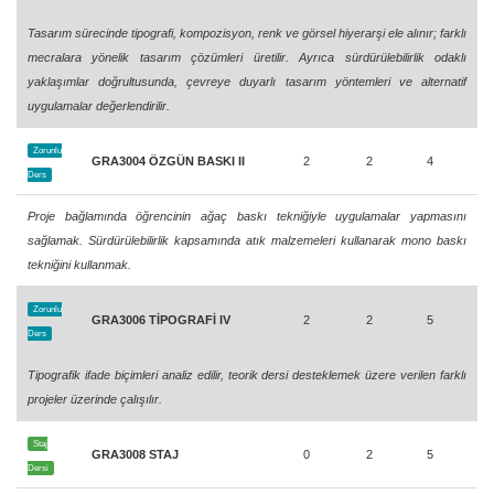
Tasarım sürecinde tipografi, kompozisyon, renk ve görsel hiyerarşi ele alınır; farklı
mecralara yönelik tasarım çözümleri üretilir. Ayrıca sürdürülebilirlik odaklı
yaklaşımlar doğrultusunda, çevreye duyarlı tasarım yöntemleri ve alternatif
uygulamalar değerlendirilir.
Zorunlu
GRA3004 ÖZGÜN BASKI II
2
2
4
Ders
Proje bağlamında öğrencinin ağaç baskı tekniğiyle uygulamalar yapmasını
sağlamak. Sürdürülebilirlik kapsamında atık malzemeleri kullanarak mono baskı
tekniğini kullanmak.
Zorunlu
GRA3006 TİPOGRAFİ IV
2
2
5
Ders
Tipografik ifade biçimleri analiz edilir, teorik dersi desteklemek üzere verilen farklı
projeler üzerinde çalışılır.
Staj
GRA3008 STAJ
0
2
5
Dersi