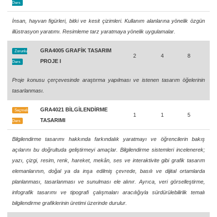
Ders
İnsan, hayvan figürleri, bitki ve kesit çizimleri. Kullanım alanlarına yönelik özgün
illüstrasyon yaratımı. Resimleme tarz yaratmaya yönelik uygulamalar.
GRA4005 GRAFİK TASARIM
Zorunlu
2
4
8
PROJE I
Ders
Proje konusu çerçevesinde araştırma yapılması ve istenen tasarım öğelerinin
tasarlanması.
GRA4021 BİLGİLENDİRME
Seçmeli
1
1
5
TASARIMI
Ders
Bilgilendirme tasarımı hakkında farkındalık yaratmayı ve öğrencilerin bakış
açılarını bu doğrultuda geliştirmeyi amaçlar. Bilgilendirme sistemleri incelenerek;
yazı, çizgi, resim, renk, hareket, mekân, ses ve interaktivite gibi grafik tasarım
elemanlarının, doğal ya da inşa edilmiş çevrede, basılı ve dijital ortamlarda
planlanması, tasarlanması ve sunulması ele alınır. Ayrıca, veri görselleştirme,
infografik tasarımı ve tipografi çalışmaları aracılığıyla sürdürülebilirlik temalı
bilgilendirme grafiklerinin üretimi üzerinde durulur.