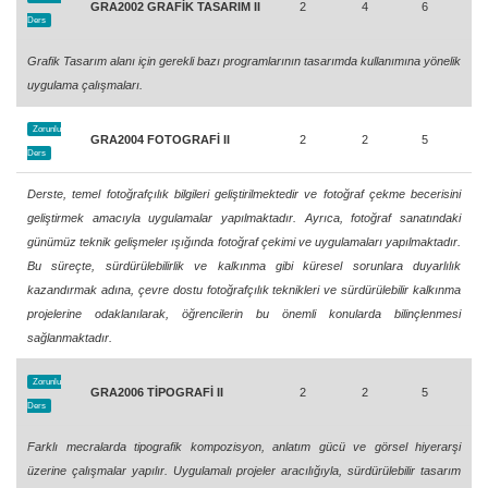
GRA2002 GRAFİK TASARIM II
2
4
6
Ders
Grafik Tasarım alanı için gerekli bazı programlarının tasarımda kullanımına yönelik
uygulama çalışmaları.
Zorunlu
GRA2004 FOTOGRAFİ II
2
2
5
Ders
Derste, temel fotoğrafçılık bilgileri geliştirilmektedir ve fotoğraf çekme becerisini
geliştirmek amacıyla uygulamalar yapılmaktadır. Ayrıca, fotoğraf sanatındaki
günümüz teknik gelişmeler ışığında fotoğraf çekimi ve uygulamaları yapılmaktadır.
Bu süreçte, sürdürülebilirlik ve kalkınma gibi küresel sorunlara duyarlılık
kazandırmak adına, çevre dostu fotoğrafçılık teknikleri ve sürdürülebilir kalkınma
projelerine odaklanılarak, öğrencilerin bu önemli konularda bilinçlenmesi
sağlanmaktadır.
Zorunlu
GRA2006 TİPOGRAFİ II
2
2
5
Ders
Farklı mecralarda tipografik kompozisyon, anlatım gücü ve görsel hiyerarşi
üzerine çalışmalar yapılır. Uygulamalı projeler aracılığıyla, sürdürülebilir tasarım