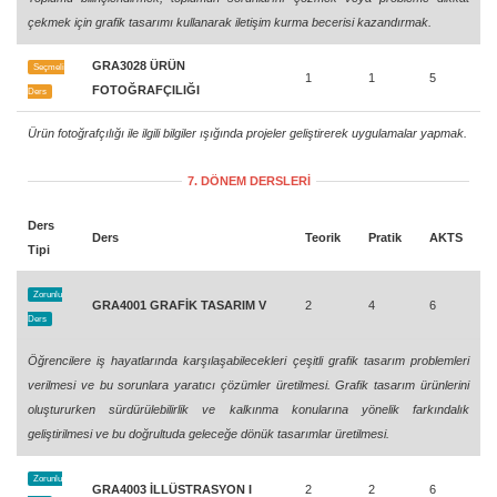
çekmek için grafik tasarımı kullanarak iletişim kurma becerisi kazandırmak.
GRA3028 ÜRÜN
Seçmeli
1
1
5
FOTOĞRAFÇILIĞI
Ders
Ürün fotoğrafçılığı ile ilgili bilgiler ışığında projeler geliştirerek uygulamalar yapmak.
7. DÖNEM DERSLERİ
Ders
Ders
Teorik
Pratik
AKTS
Tipi
Zorunlu
GRA4001 GRAFİK TASARIM V
2
4
6
Ders
Öğrencilere iş hayatlarında karşılaşabilecekleri çeşitli grafik tasarım problemleri
verilmesi ve bu sorunlara yaratıcı çözümler üretilmesi. Grafik tasarım ürünlerini
oluştururken sürdürülebilirlik ve kalkınma konularına yönelik farkındalık
geliştirilmesi ve bu doğrultuda geleceğe dönük tasarımlar üretilmesi.
Zorunlu
GRA4003 İLLÜSTRASYON I
2
2
6