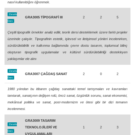
nasıl kullanıldığını öğrenmek.
Zorunlu
GRA3005 TİPOGRAFİ III
2
2
5
Ders
Çeşitli tipografik örnekler analiz edilir, teorik dersi desteklemek üzere farklı projeler
üzerinde çalışılır. Tipografinin estetik, işlevsel ve iletişimsel yönleri incelenirken,
sürdürülebilirlik ve kalkınma bağlamında çevre dostu tasarım, toplumsal bilinç
oluşturan tipografik uygulamalar ve kültürel sürdürülebilirliği destekleyen
yaklaşımlar ele alını
Zorunlu
GRA3007 ÇAĞDAŞ SANAT
2
0
2
Ders
1980 yılından bu itibaren çağdaş sanattaki temel tartışmaları ve kavramları
tanıtarak, sanatçının değişen rolü, öncü sanat, özgünlük sorunu, sanat ekonomisi,
mekânsal politika ve sanat, post-modernizm ve ötesi gibi bir dizi temanın
incelenmesi.
GRA3009 TASARIM
Zorunlu
TEKNOLOJİLERİ VE
1
2
3
Ders
UYGULAMALARI