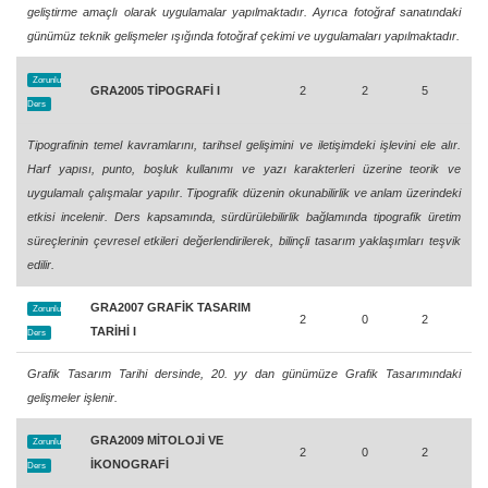
geliştirme amaçlı olarak uygulamalar yapılmaktadır. Ayrıca fotoğraf sanatındaki
günümüz teknik gelişmeler ışığında fotoğraf çekimi ve uygulamaları yapılmaktadır.
Zorunlu
GRA2005 TİPOGRAFİ I
2
2
5
Ders
Tipografinin temel kavramlarını, tarihsel gelişimini ve iletişimdeki işlevini ele alır.
Harf yapısı, punto, boşluk kullanımı ve yazı karakterleri üzerine teorik ve
uygulamalı çalışmalar yapılır. Tipografik düzenin okunabilirlik ve anlam üzerindeki
etkisi incelenir. Ders kapsamında, sürdürülebilirlik bağlamında tipografik üretim
süreçlerinin çevresel etkileri değerlendirilerek, bilinçli tasarım yaklaşımları teşvik
edilir.
GRA2007 GRAFİK TASARIM
Zorunlu
2
0
2
TARİHİ I
Ders
Grafik Tasarım Tarihi dersinde, 20. yy dan günümüze Grafik Tasarımındaki
gelişmeler işlenir.
GRA2009 MİTOLOJİ VE
Zorunlu
2
0
2
İKONOGRAFİ
Ders