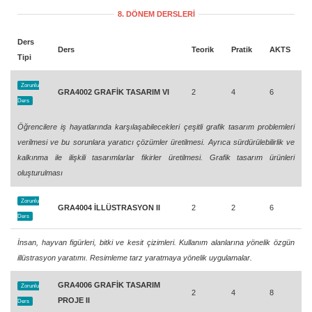
8. DÖNEM DERSLERİ
Ders
Ders
Teorik
Pratik
AKTS
Tipi
Zorunlu
GRA4002 GRAFİK TASARIM VI
2
4
6
Ders
Öğrencilere iş hayatlarında karşılaşabilecekleri çeşitli grafik tasarım problemleri
verilmesi ve bu sorunlara yaratıcı çözümler üretilmesi. Ayrıca sürdürülebilirlik ve
kalkınma ile ilişkili tasarımlarlar fikirler üretilmesi. Grafik tasarım ürünleri
oluşturulması
Zorunlu
GRA4004 İLLÜSTRASYON II
2
2
6
Ders
İnsan, hayvan figürleri, bitki ve kesit çizimleri. Kullanım alanlarına yönelik özgün
illüstrasyon yaratımı. Resimleme tarz yaratmaya yönelik uygulamalar.
GRA4006 GRAFİK TASARIM
Zorunlu
2
4
8
PROJE II
Ders