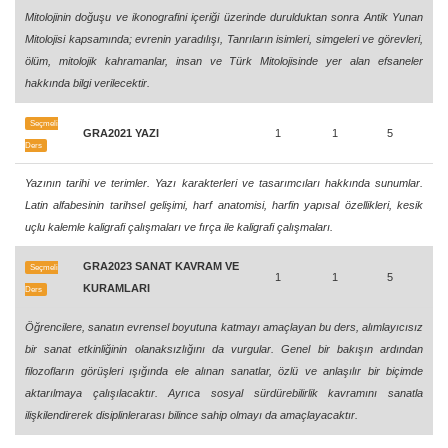
Mitolojinin doğuşu ve ikonografini içeriği üzerinde durulduktan sonra Antik Yunan
Mitolojisi kapsamında; evrenin yaradılışı, Tanrıların isimleri, simgeleri ve görevleri,
ölüm, mitolojik kahramanlar, insan ve Türk Mitolojisinde yer alan efsaneler
hakkında bilgi verilecektir.
Seçmeli
GRA2021 YAZI
1
1
5
Ders
Yazının tarihi ve terimler. Yazı karakterleri ve tasarımcıları hakkında sunumlar.
Latin alfabesinin tarihsel gelişimi, harf anatomisi, harfin yapısal özellikleri, kesik
uçlu kalemle kaligrafi çalışmaları ve fırça ile kaligrafi çalışmaları.
GRA2023 SANAT KAVRAM VE
Seçmeli
1
1
5
KURAMLARI
Ders
Öğrencilere, sanatın evrensel boyutuna katmayı amaçlayan bu ders, alımlayıcısız
bir sanat etkinliğinin olanaksızlığını da vurgular. Genel bir bakışın ardından
filozofların görüşleri ışığında ele alınan sanatlar, özlü ve anlaşılır bir biçimde
aktarılmaya çalışılacaktır. Ayrıca sosyal sürdürebilirlik kavramını sanatla
ilişkilendirerek disiplinlerarası bilince sahip olmayı da amaçlayacaktır.