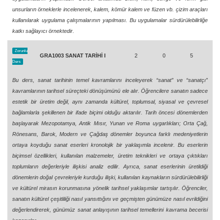
unsurların örneklerle incelenerek, kalem, kömür kalem ve füzen vb. çizim araçları
kullanılarak uygulama çalışmalarının yapılması. Bu uygulamalar sürdürülebilirliğe
katkı sağlayıcı örnektedir.
Zorunlu
GRA1003 SANAT TARİHİ I
2
0
5
Ders
Bu ders, sanat tarihinin temel kavramlarını inceleyerek “sanat” ve “sanatçı”
kavramlarının tarihsel süreçteki dönüşümünü ele alır. Öğrencilere sanatın sadece
estetik bir üretim değil, aynı zamanda kültürel, toplumsal, siyasal ve çevresel
bağlamlarla şekillenen bir ifade biçimi olduğu aktarılır. Tarih öncesi dönemlerden
başlayarak Mezopotamya, Antik Mısır, Yunan ve Roma uygarlıkları; Orta Çağ,
Rönesans, Barok, Modern ve Çağdaş dönemler boyunca farklı medeniyetlerin
ortaya koyduğu sanat eserleri kronolojik bir yaklaşımla incelenir. Bu eserlerin
biçimsel özellikleri, kullanılan malzemeler, üretim teknikleri ve ortaya çıktıkları
toplumların değerleriyle ilişkisi analiz edilir. Ayrıca, sanat eserlerinin üretildiği
dönemlerin doğal çevreleriyle kurduğu ilişki, kullanılan kaynakların sürdürülebilirliği
ve kültürel mirasın korunmasına yönelik tarihsel yaklaşımlar tartışılır. Öğrenciler,
sanatın kültürel çeşitliliği nasıl yansıttığını ve geçmişten günümüze nasıl evrildiğini
değerlendirerek, günümüz sanat anlayışının tarihsel temellerini kavrama becerisi