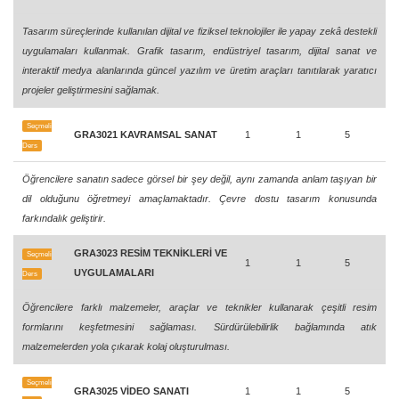
Tasarım süreçlerinde kullanılan dijital ve fiziksel teknolojiler ile yapay zekâ destekli
uygulamaları kullanmak. Grafik tasarım, endüstriyel tasarım, dijital sanat ve
interaktif medya alanlarında güncel yazılım ve üretim araçları tanıtılarak yaratıcı
projeler geliştirmesini sağlamak.
Seçmeli
GRA3021 KAVRAMSAL SANAT
1
1
5
Ders
Öğrencilere sanatın sadece görsel bir şey değil, aynı zamanda anlam taşıyan bir
dil olduğunu öğretmeyi amaçlamaktadır. Çevre dostu tasarım konusunda
farkındalık geliştirir.
GRA3023 RESİM TEKNİKLERİ VE
Seçmeli
1
1
5
UYGULAMALARI
Ders
Öğrencilere farklı malzemeler, araçlar ve teknikler kullanarak çeşitli resim
formlarını keşfetmesini sağlaması. Sürdürülebilirlik bağlamında atık
malzemelerden yola çıkarak kolaj oluşturulması.
Seçmeli
GRA3025 VİDEO SANATI
1
1
5