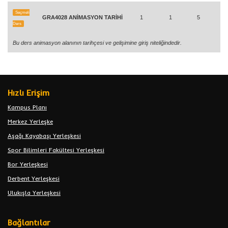
Seçmeli
GRA4028 ANİMASYON TARİHİ
1
1
5
Ders
Bu ders animasyon alanının tarihçesi ve gelişimine giriş niteliğindedir.
Hızlı Erişim
Kampus Planı
Merkez Yerleşke
Aşağı Kayabaşı Yerleşkesi
Spor Bilimleri Fakültesi Yerleşkesi
Bor Yerleşkesi
Derbent Yerleşkesi
Ulukışla Yerleşkesi
Bağlantılar