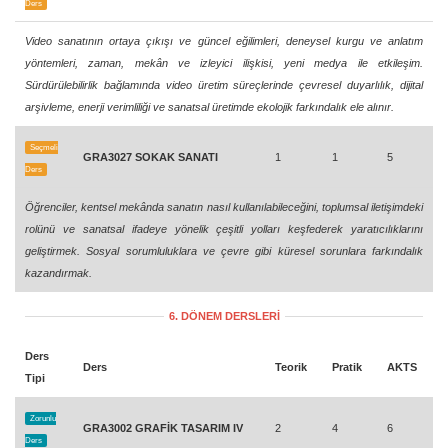
Ders
Video sanatının ortaya çıkışı ve güncel eğilimleri, deneysel kurgu ve anlatım
yöntemleri, zaman, mekân ve izleyici ilişkisi, yeni medya ile etkileşim.
Sürdürülebilirlik bağlamında video üretim süreçlerinde çevresel duyarlılık, dijital
arşivleme, enerji verimliliği ve sanatsal üretimde ekolojik farkındalık ele alınır.
Seçmeli
GRA3027 SOKAK SANATI
1
1
5
Ders
Öğrenciler, kentsel mekânda sanatın nasıl kullanılabileceğini, toplumsal iletişimdeki
rolünü ve sanatsal ifadeye yönelik çeşitli yolları keşfederek yaratıcılıklarını
geliştirmek. Sosyal sorumluluklara ve çevre gibi küresel sorunlara farkındalık
kazandırmak.
6. DÖNEM DERSLERİ
Ders
Ders
Teorik
Pratik
AKTS
Tipi
Zorunlu
GRA3002 GRAFİK TASARIM IV
2
4
6
Ders