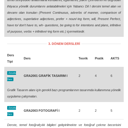
temel seviyedeki anlatımlarla kendilerini, eğitimlerini, yakın çevrelerini ve doğrudan
ihtiyaca yönelik durumlarını anlatabilmeleri için Yabancı Dil I dersini temel alan ve
devamı olan konuları (Present Continuous, adverbs of manner, comparison of
adjectives, superlative adjectives, prefer + noun/-ing form, will, Present Perfect,
have to/ don’t have to, wh- questions, be going to for intentions and plans, infinitive
of purpose, verbs + infinitive/-ing form etc.) içermektedir.
3. DÖNEM DERSLERİ
Ders
Ders
Teorik
Pratik
AKTS
Tipi
Zorunlu
GRA2001 GRAFİK TASARIM I
2
4
6
Ders
Grafik Tasarım alanı için gerekli bazı programlarının tasarımda kullanımına yönelik
uygulama çalışmaları.
Zorunlu
GRA2003 FOTOGRAFİ I
2
2
5
Ders
Derste, temel fotoğrafçılık bilgileri geliştirilmekte ve fotoğraf çekme becerisini