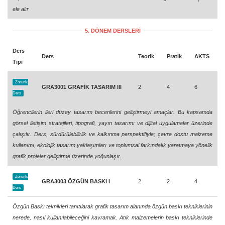
ele alır
5. DÖNEM DERSLERİ
Ders
Ders
Teorik
Pratik
AKTS
Tipi
Zorunlu
GRA3001 GRAFİK TASARIM III
2
4
6
Ders
Öğrencilerin ileri düzey tasarım becerilerini geliştirmeyi amaçlar. Bu kapsamda
görsel iletişim stratejileri, tipografi, yayın tasarımı ve dijital uygulamalar üzerinde
çalışılır. Ders, sürdürülebilirlik ve kalkınma perspektifiyle; çevre dostu malzeme
kullanımı, ekolojik tasarım yaklaşımları ve toplumsal farkındalık yaratmaya yönelik
grafik projeler geliştirme üzerinde yoğunlaşır.
Zorunlu
GRA3003 ÖZGÜN BASKI I
2
2
4
Ders
Özgün Baskı teknikleri tanıtılarak grafik tasarım alanında özgün baskı tekniklerinin
nerede, nasıl kullanılabileceğini kavramak. Atık malzemelerin baskı tekniklerinde