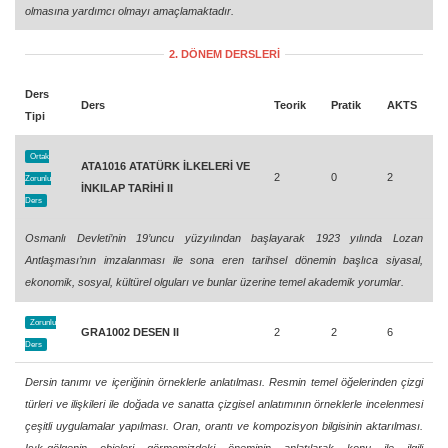
olmasına yardımcı olmayı amaçlamaktadır.
2. DÖNEM DERSLERİ
Ders
Ders
Teorik
Pratik
AKTS
Tipi
Ortak
ATA1016 ATATÜRK İLKELERİ VE
2
0
2
Zorunlu
İNKILAP TARİHİ II
Ders
Osmanlı Devleti’nin 19’uncu yüzyılından başlayarak 1923 yılında Lozan
Antlaşması’nın imzalanması ile sona eren tarihsel dönemin başlıca siyasal,
ekonomik, sosyal, kültürel olguları ve bunlar üzerine temel akademik yorumlar.
Zorunlu
GRA1002 DESEN II
2
2
6
Ders
Dersin tanımı ve içeriğinin örneklerle anlatılması. Resmin temel öğelerinden çizgi
türleri ve ilişkileri ile doğada ve sanatta çizgisel anlatımının örneklerle incelenmesi
çeşitli uygulamalar yapılması. Oran, orantı ve kompozisyon bilgisinin aktarılması.