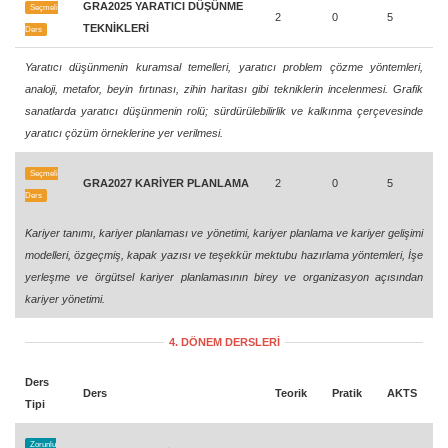
GRA2025 YARATICI DÜŞÜNME
Seçmeli
2
0
5
TEKNİKLERİ
Ders
Yaratıcı düşünmenin kuramsal temelleri, yaratıcı problem çözme yöntemleri,
analoji, metafor, beyin fırtınası, zihin haritası gibi tekniklerin incelenmesi. Grafik
sanatlarda yaratıcı düşünmenin rolü; sürdürülebilirlik ve kalkınma çerçevesinde
yaratıcı çözüm örneklerine yer verilmesi.
Seçmeli
GRA2027 KARİYER PLANLAMA
2
0
5
Ders
Kariyer tanımı, kariyer planlaması ve yönetimi, kariyer planlama ve kariyer gelişimi
modelleri, özgeçmiş, kapak yazısı ve teşekkür mektubu hazırlama yöntemleri, İşe
yerleşme ve örgütsel kariyer planlamasının birey ve organizasyon açısından
kariyer yönetimi.
4. DÖNEM DERSLERİ
Ders
Ders
Teorik
Pratik
AKTS
Tipi
Zorunlu