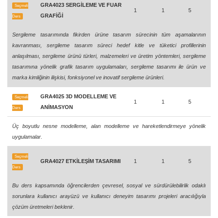
GRA4023 SERGİLEME VE FUAR
Seçmeli
1
1
5
GRAFİĞİ
Ders
Sergileme tasarımında fikirden ürüne tasarım sürecinin tüm aşamalarının
kavranması, sergileme tasarım süreci hedef kitle ve tüketici profillerinin
anlaşılması, sergileme ürünü türleri, malzemeleri ve üretim yöntemleri, sergileme
tasarımına yönelik grafik tasarım uygulamaları, sergileme tasarımı ile ürün ve
marka kimliğinin ilişkisi, fonksiyonel ve inovatif sergileme ürünleri.
GRA4025 3D MODELLEME VE
Seçmeli
1
1
5
ANİMASYON
Ders
Üç boyutlu nesne modelleme, alan modelleme ve hareketlendirmeye yönelik
uygulamalar.
Seçmeli
GRA4027 ETKİLEŞİM TASARIMI
1
1
5
Ders
Bu ders kapsamında öğrencilerden çevresel, sosyal ve sürdürülebilirlik odaklı
sorunlara kullanıcı arayüzü ve kullanıcı deneyim tasarımı projeleri aracılığıyla
çözüm üretmeleri beklenir.