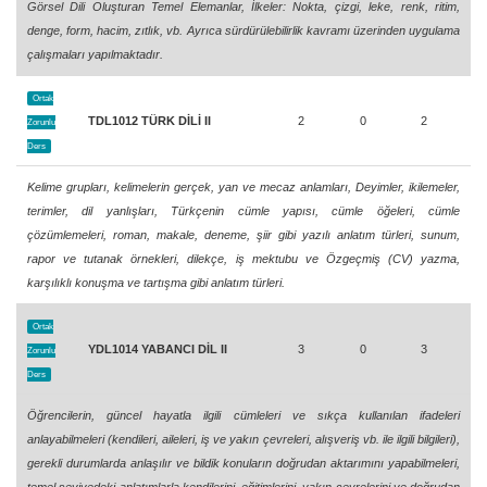
Görsel Dili Oluşturan Temel Elemanlar, İlkeler: Nokta, çizgi, leke, renk, ritim,
denge, form, hacim, zıtlık, vb. Ayrıca sürdürülebilirlik kavramı üzerinden uygulama
çalışmaları yapılmaktadır.
Ortak
TDL1012 TÜRK DİLİ II
2
0
2
Zorunlu
Ders
Kelime grupları, kelimelerin gerçek, yan ve mecaz anlamları, Deyimler, ikilemeler,
terimler, dil yanlışları, Türkçenin cümle yapısı, cümle öğeleri, cümle
çözümlemeleri, roman, makale, deneme, şiir gibi yazılı anlatım türleri, sunum,
rapor ve tutanak örnekleri, dilekçe, iş mektubu ve Özgeçmiş (CV) yazma,
karşılıklı konuşma ve tartışma gibi anlatım türleri.
Ortak
YDL1014 YABANCI DİL II
3
0
3
Zorunlu
Ders
Öğrencilerin, güncel hayatla ilgili cümleleri ve sıkça kullanılan ifadeleri
anlayabilmeleri (kendileri, aileleri, iş ve yakın çevreleri, alışveriş vb. ile ilgili bilgileri),
gerekli durumlarda anlaşılır ve bildik konuların doğrudan aktarımını yapabilmeleri,