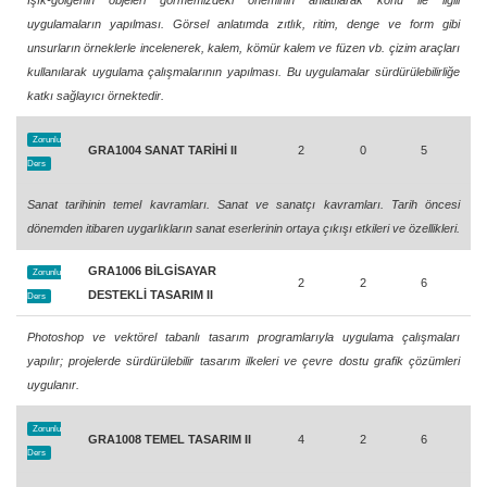
Işık-gölgenin objeleri görmemizdeki öneminin anlatılarak konu ile ilgili
uygulamaların yapılması. Görsel anlatımda zıtlık, ritim, denge ve form gibi
unsurların örneklerle incelenerek, kalem, kömür kalem ve füzen vb. çizim araçları
kullanılarak uygulama çalışmalarının yapılması. Bu uygulamalar sürdürülebilirliğe
katkı sağlayıcı örnektedir.
Zorunlu
GRA1004 SANAT TARİHİ II
2
0
5
Ders
Sanat tarihinin temel kavramları. Sanat ve sanatçı kavramları. Tarih öncesi
dönemden itibaren uygarlıkların sanat eserlerinin ortaya çıkışı etkileri ve özellikleri.
GRA1006 BİLGİSAYAR
Zorunlu
2
2
6
DESTEKLİ TASARIM II
Ders
Photoshop ve vektörel tabanlı tasarım programlarıyla uygulama çalışmaları
yapılır; projelerde sürdürülebilir tasarım ilkeleri ve çevre dostu grafik çözümleri
uygulanır.
Zorunlu
GRA1008 TEMEL TASARIM II
4
2
6
Ders