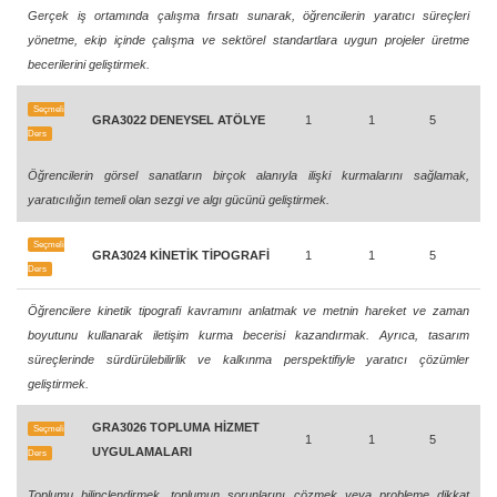
Gerçek iş ortamında çalışma fırsatı sunarak, öğrencilerin yaratıcı süreçleri
yönetme, ekip içinde çalışma ve sektörel standartlara uygun projeler üretme
becerilerini geliştirmek.
Seçmeli
GRA3022 DENEYSEL ATÖLYE
1
1
5
Ders
Öğrencilerin görsel sanatların birçok alanıyla ilişki kurmalarını sağlamak,
yaratıcılığın temeli olan sezgi ve algı gücünü geliştirmek.
Seçmeli
GRA3024 KİNETİK TİPOGRAFİ
1
1
5
Ders
Öğrencilere kinetik tipografi kavramını anlatmak ve metnin hareket ve zaman
boyutunu kullanarak iletişim kurma becerisi kazandırmak. Ayrıca, tasarım
süreçlerinde sürdürülebilirlik ve kalkınma perspektifiyle yaratıcı çözümler
geliştirmek.
GRA3026 TOPLUMA HİZMET
Seçmeli
1
1
5
UYGULAMALARI
Ders
Toplumu bilinçlendirmek, toplumun sorunlarını çözmek veya probleme dikkat