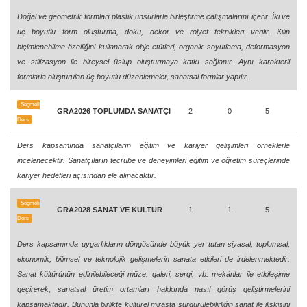
Doğal ve geometrik formları plastik unsurlarla birleştirme çalışmalarını içerir. İki ve
üç boyutlu form oluşturma, doku, dekor ve rölyef teknikleri verilir. Kilin
biçimlenebilme özelliğini kullanarak obje etütleri, organik soyutlama, deformasyon
ve stilizasyon ile bireysel üslup oluşturmaya katkı sağlanır. Aynı karakterli
formlarla oluşturulan üç boyutlu düzenlemeler, sanatsal formlar yapılır.
Seçmeli
GRA2026 TOPLUMDA SANATÇI
2
0
5
Ders
Ders kapsamında sanatçıların eğitim ve kariyer gelişimleri örneklerle
incelenecektir. Sanatçıların tecrübe ve deneyimleri eğitim ve öğretim süreçlerinde
kariyer hedefleri açısından ele alınacaktır.
Seçmeli
GRA2028 SANAT VE KÜLTÜR
1
1
5
Ders
Ders kapsamında uygarlıkların döngüsünde büyük yer tutan siyasal, toplumsal,
ekonomik, bilimsel ve teknolojik gelişmelerin sanata etkileri de irdelenmektedir.
Sanat kültürünün edinilebileceği müze, galeri, sergi, vb. mekânlar ile etkileşime
geçirerek, sanatsal üretim ortamları hakkında nasıl görüş geliştirmelerini
kapsamaktadır. Bununla birlikte kültürel mirasta sürdürülebilirliğin sanat ile ilişkisini