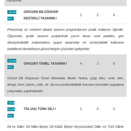
kazanırlar.
GRA1005 BİLGİSAYAR
Zorunlu
2
2
6
DESTEKLİ TASARIM I
Ders
Photoshop ve vektörel tabanlı tasarım programlarının pratik kullanımı öğretilir.
Öğrenciler, grafik tasarım projelerinde çevre dostu renk paletleri, geri
dönüştürülebilir malzemelere uygun tasarımlar ve sürdürülebilir kalkınma
hedeflerini destekleyen görsel iletişim çözümleri geliştirirler.
Zorunlu
GRA1007 TEMEL TASARIM I
4
2
6
Ders
Görsel Dili Oluşturan Temel Elemanlar, İlkeler: Nokta, çizgi, leke, renk, ritim,
denge, form, hacim, zıtlık, vb. Ayrıca sürdürülebilirlik kavramı üzerinden uygulama
çalışmaları yapılmaktadır.
Ortak
TDL1011 TÜRK DİLİ I
2
0
2
Zorunlu
Ders
Dil ve Diller: Dil Millet İlişkisi, Dil Kültür İlişkisi Yeryüzündeki Diller ve Türk Dilinin