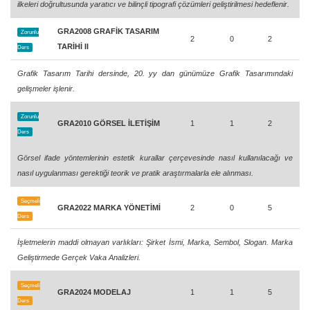
ilkeleri doğrultusunda yaratıcı ve bilinçli tipografi çözümleri geliştirilmesi hedeflenir.
GRA2008 GRAFİK TASARIM
Zorunlu
2
0
2
TARİHİ II
Ders
Grafik Tasarım Tarihi dersinde, 20. yy dan günümüze Grafik Tasarımındaki
gelişmeler işlenir.
Zorunlu
GRA2010 GÖRSEL İLETİŞİM
1
1
2
Ders
Görsel ifade yöntemlerinin estetik kurallar çerçevesinde nasıl kullanılacağı ve
nasıl uygulanması gerektiği teorik ve pratik araştırmalarla ele alınması.
Seçmeli
GRA2022 MARKA YÖNETİMİ
2
0
5
Ders
İşletmelerin maddi olmayan varlıkları: Şirket İsmi, Marka, Sembol, Slogan. Marka
Geliştirmede Gerçek Vaka Analizleri.
Seçmeli
GRA2024 MODELAJ
1
1
5
Ders