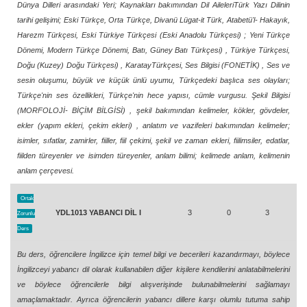
Dünya Dilleri arasındaki Yeri; Kaynakları bakımından Dil AileleriTürk Yazı Dilinin
tarihi gelişimi; Eski Türkçe, Orta Türkçe, Divanü Lügat-it Türk, Atabetü'l- Hakayık,
Harezm Türkçesi, Eski Türkiye Türkçesi (Eski Anadolu Türkçesi) ; Yeni Türkçe
Dönemi, Modern Türkçe Dönemi, Batı, Güney Batı Türkçesi) , Türkiye Türkçesi,
Doğu (Kuzey) Doğu Türkçesi) , KaratayTürkçesi, Ses Bilgisi (FONETİK) , Ses ve
sesin oluşumu, büyük ve küçük ünlü uyumu, Türkçedeki başlıca ses olayları;
Türkçe'nin ses özellikleri, Türkçe'nin hece yapısı, cümle vurgusu. Şekil Bilgisi
(MORFOLOJİ- BİÇİM BİLGİSİ) , şekil bakımından kelimeler, kökler, gövdeler,
ekler (yapım ekleri, çekim ekleri) , anlatım ve vazifeleri bakımından kelimeler;
isimler, sıfatlar, zamirler, fiiller, fiil çekimi, şekil ve zaman ekleri, fiilimsiler, edatlar,
fiilden türeyenler ve isimden türeyenler, anlam bilimi; kelimede anlam, kelimenin
anlam çerçevesi.
Ortak
YDL1013 YABANCI DİL I
3
0
3
Zorunlu
Ders
Bu ders, öğrencilere İngilizce için temel bilgi ve becerileri kazandırmayı, böylece
İngilizceyi yabancı dil olarak kullanabilen diğer kişilere kendilerini anlatabilmelerini
ve böylece öğrencilerle bilgi alışverişinde bulunabilmelerini sağlamayı
amaçlamaktadır. Ayrıca öğrencilerin yabancı dillere karşı olumlu tutuma sahip