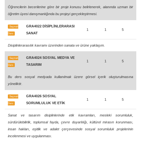
Öğrencilerin becerilerine göre bir proje konusu belirlenerek, alanında uzman bir
öğretim üyesi danışmanlığında bu projeyi gerçekleştirmesi.
GRA4022 DİSİPLİNLERARASI
Seçmeli
1
1
5
SANAT
Ders
Disiplinlerarasılık kavramı üzerinden sanata ve ürüne yaklaşım.
GRA4024 SOSYAL MEDYA VE
Seçmeli
1
1
5
TASARIM
Ders
Bu ders sosyal medyada kullanılmak üzere görsel içerik oluşturulmasına
yöneliktir.
GRA4026 SOSYAL
Seçmeli
1
1
5
SORUMLULUK VE ETİK
Ders
Sanat ve tasarım disiplinlerinde etik kavramları, mesleki sorumluluk,
sürdürülebilirlik, toplumsal fayda, çevre duyarlılığı, kültürel mirasın korunması,
insan hakları, eşitlik ve adalet çerçevesinde sosyal sorumluluk projelerinin
incelenmesi ve uygulanması.