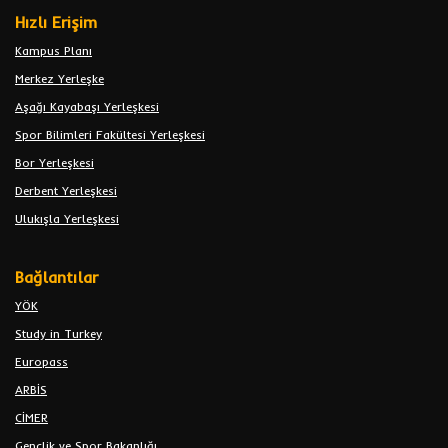
Hızlı Erişim
Kampus Planı
Merkez Yerleşke
Aşağı Kayabaşı Yerleşkesi
Spor Bilimleri Fakültesi Yerleşkesi
Bor Yerleşkesi
Derbent Yerleşkesi
Ulukışla Yerleşkesi
Bağlantılar
YÖK
Study in Turkey
Europass
ARBİS
CİMER
Gençlik ve Spor Bakanlığı