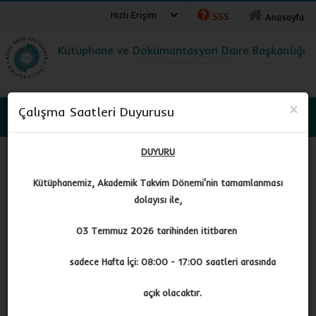
Hızlı Erişim
SSS
Anasayfa
Kütüphane ve Dokümantasyon Daire Başkanlığı
×
Çalışma Saatleri Duyurusu
NİĞDE ÖMER HALİSDEMİR ÜNİVERSİTESİ
DUYURU
Kütüphane ve Dokümantasyon Daire Başkanlığı
Kütüphanemiz,
Akademik Takvim Dönemi'nin tamamlanması
Kütüphane Yönergesi
dolayısı ile,
03 Temmuz 2026 tarihinden ititbaren
Dairemiz
sadece Hafta İçi: 08:00 - 17:00 saatleri arasında
Birimler
açık olacaktır.