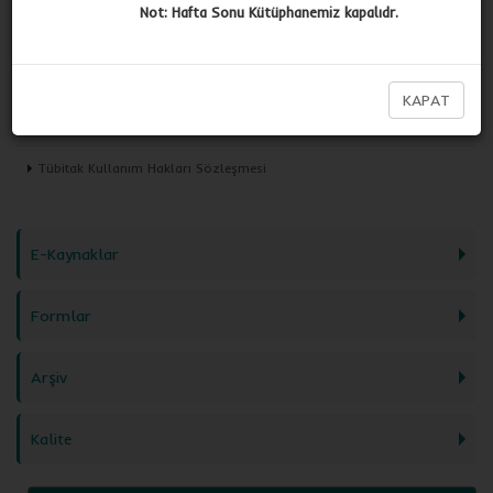
Hizmetler
Not: Hafta Sonu Kütüphanemiz kapalıdr.
Mevzuat
KAPAT
Kütüphane Yönergesi
Tübitak Kullanım Hakları Sözleşmesi
E-Kaynaklar
Formlar
Arşiv
Kalite