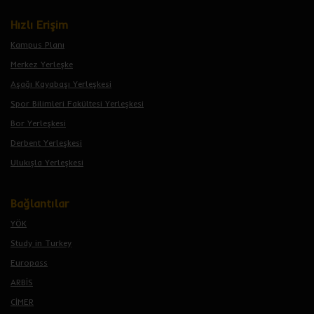
Hızlı Erişim
Kampus Planı
Merkez Yerleşke
Aşağı Kayabaşı Yerleşkesi
Spor Bilimleri Fakültesi Yerleşkesi
Bor Yerleşkesi
Derbent Yerleşkesi
Ulukışla Yerleşkesi
Bağlantılar
YÖK
Study in Turkey
Europass
ARBİS
CİMER