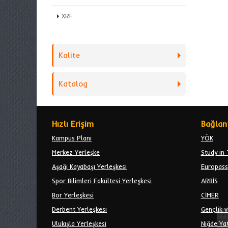
XRF
Kalite
Katalog
Hızlı Erişim
Bağlant
Kampus Planı
YÖK
Merkez Yerleşke
Study in 
Aşağı Kayabaşı Yerleşkesi
Europass
Spor Bilimleri Fakültesi Yerleşkesi
ARBİS
Bor Yerleşkesi
CİMER
Derbent Yerleşkesi
Gençlik v
Ulukışla Yerleşkesi
Niğde Yat