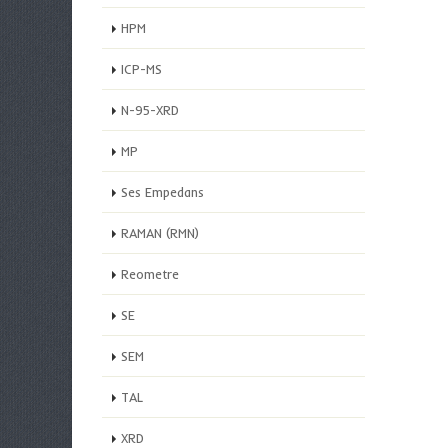
HPM
ICP-MS
N-95-XRD
MP
Ses Empedans
RAMAN (RMN)
Reometre
SE
SEM
TAL
XRD