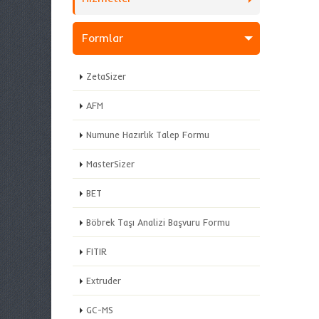
Formlar
ZetaSizer
AFM
Numune Hazırlık Talep Formu
MasterSizer
BET
Böbrek Taşı Analizi Başvuru Formu
FITIR
Extruder
GC-MS