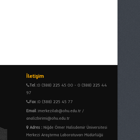
İletişim
Tel :
0 (388) 225 45 00 - 0 (388) 225 44
97
Fax :
0 (388) 225 45 77
Email :
merkezilab@ohu.edu.tr /
analizbirimi@ohu.edu.tr
Adres
:
Niğde Ömer Halisdemir Üniversitesi
Merkezi Araştırma Laboratuvarı Müdürlüğü