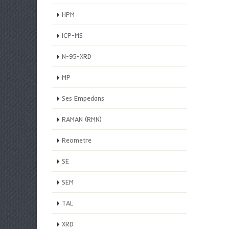
HPM
ICP-MS
N-95-XRD
MP
Ses Empedans
RAMAN (RMN)
Reometre
SE
SEM
TAL
XRD