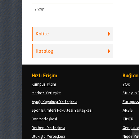
XRF
Kalite
Katalog
Hızlı Erişim
Bağlant
Kampus Planı
YÖK
Merkez Yerleşke
Study in 
Aşağı Kayabaşı Yerleşkesi
Europass
Spor Bilimleri Fakültesi Yerleşkesi
ARBİS
Bor Yerleşkesi
CİMER
Derbent Yerleşkesi
Gençlik v
Ulukışla Yerleşkesi
Niğde Yat