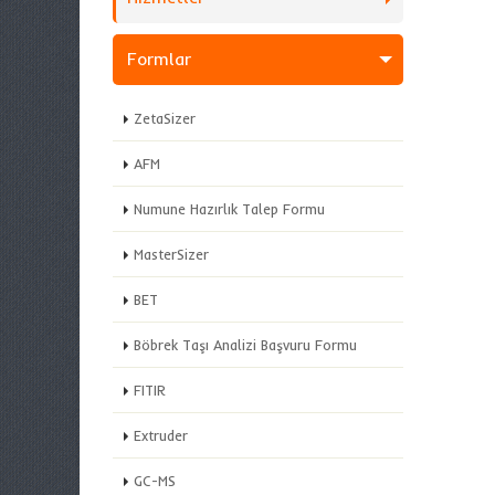
Formlar
ZetaSizer
AFM
Numune Hazırlık Talep Formu
MasterSizer
BET
Böbrek Taşı Analizi Başvuru Formu
FITIR
Extruder
GC-MS