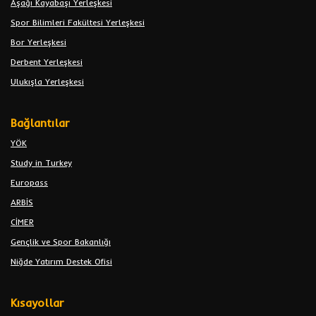
Aşağı Kayabaşı Yerleşkesi
Spor Bilimleri Fakültesi Yerleşkesi
Bor Yerleşkesi
Derbent Yerleşkesi
Ulukışla Yerleşkesi
Bağlantılar
YÖK
Study in Turkey
Europass
ARBİS
CİMER
Gençlik ve Spor Bakanlığı
Niğde Yatırım Destek Ofisi
Kısayollar