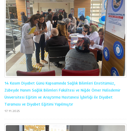
14 Kasım Diyabet Günü Kapsamında Sağlık Bilimleri Enstitümüz,
Zübeyde Hanım Sağlık Bilimleri Fakültesi ve Niğde Ömer Halisdemir
Üniversitesi Eğitim ve Araştırma Hastanesi İşbirliği ile Diyabet
Taraması ve Diyabet Eğitimi Yapılmıştır
17.11.2025