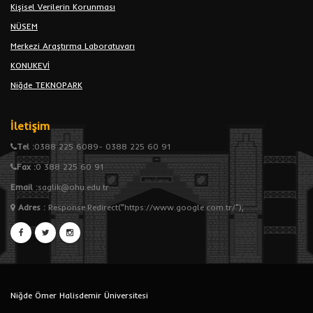
Kişisel Verilerin Korunması
NÜSEM
Merkezi Araştırma Laboratuvarı
KONUKEVİ
Niğde TEKNOPARK
İletişim
Tel :
0388 225 6089- 0388 225 60 91
Fax :
0 388 225 60 91
Email :
saglik@ohu.edu.tr
Adres
:
Response.Redirect("https://www.google.com.tr/");
Niğde Ömer Halisdemir Üniversitesi