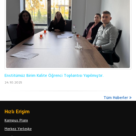
Enstitümüz Birim Kalite Öğrenci Toplantısı Yapılmıştır.
24.10.2025
Tüm Haberler
Hızlı Erişim
Kampus Planı
Merkez Yerleşke