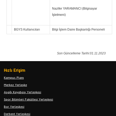
Nazifer YARAMANCI (Bilgisayar
İşletmeni)
BGYS Kullanıcıları
Bilgi İşlem Daire Başkanlığı Personeli
Son Güncelleme Tarihi:01.11.2023
Hızlı Erişim
Kampus Planı
Merkez Yerleşke
Aşağı Kayabaşı Yerleşkesi
Spor Bilimleri Fakültesi Yerleşkesi
Bor Yerleşkesi
Derbent Yerleşkesi