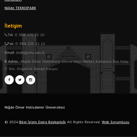
Niğde TEKNOPARK
İletişim
Tel :
0 388 225 22 20
Fax :
0 388 225 22 22
Email :
bidb@ohu.edu.tr
Adres
:
Niğde Ömer Halisdemir Üniversitesi Merkez Kampüsü Bor Yolu
7. Km. Organize Sanayi Karşısı
Niğde Ömer Halisdemir Üniversitesi
© 2024.
Bilgi İşlem Daire Başkanlığı
All Rights Reserved.
Web Sorumlusu