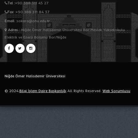
Tel :
+90 388 311 45 27
Fax :
+90 388 311 84 37
Email :
sokara@ohu.edu.tr
Adres
:
Niğde Ömer Halisdemir Üniversitesi Bor Meslek Yüksekokulu
Elektrik ve Enerji Bölümü Bor/Niğde
Niğde Ömer Halisdemir Üniversitesi
© 2024.
Bilgi İşlem Daire Başkanlığı
All Rights Reserved.
Web Sorumlusu