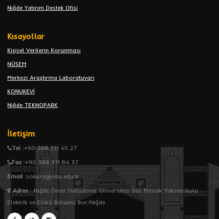
Niğde Yatırım Destek Ofisi
Kısayollar
Kişisel Verilerin Korunması
NÜSEM
Merkezi Araştırma Laboratuvarı
KONUKEVİ
Niğde TEKNOPARK
İletişim
Tel :
+90 388 311 45 27
Fax :
+90 388 311 84 37
Email :
sokara@ohu.edu.tr
Adres
:
Niğde Ömer Halisdemir Üniversitesi Bor Meslek Yüksekokulu
Elektrik ve Enerji Bölümü Bor/Niğde