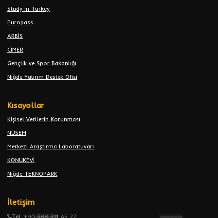
Study in Turkey
Europass
ARBİS
CİMER
Gençlik ve Spor Bakanlığı
Niğde Yatırım Destek Ofisi
Kısayollar
Kişisel Verilerin Korunması
NÜSEM
Merkezi Araştırma Laboratuvarı
KONUKEVİ
Niğde TEKNOPARK
İletişim
Tel :
+90 388 311 45 27