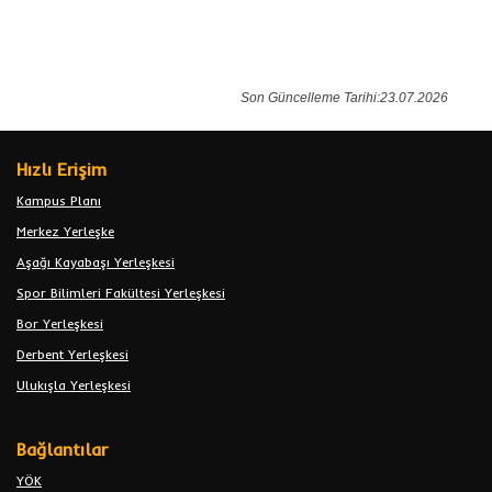
Son Güncelleme Tarihi:23.07.2026
Hızlı Erişim
Kampus Planı
Merkez Yerleşke
Aşağı Kayabaşı Yerleşkesi
Spor Bilimleri Fakültesi Yerleşkesi
Bor Yerleşkesi
Derbent Yerleşkesi
Ulukışla Yerleşkesi
Bağlantılar
YÖK