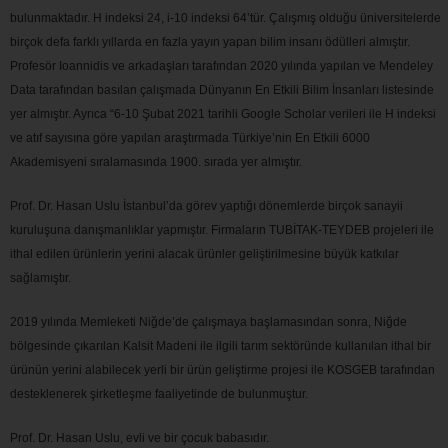
bulunmaktadır. H indeksi 24, i-10 indeksi 64’tür. Çalışmış olduğu üniversitelerde
birçok defa farklı yıllarda en fazla yayın yapan bilim insanı ödülleri almıştır.
Profesör Ioannidis ve arkadaşları tarafından 2020 yılında yapılan ve Mendeley
Data tarafından basılan çalışmada Dünyanın En Etkili Bilim İnsanları listesinde
yer almıştır. Ayrıca “6-10 Şubat 2021 tarihli Google Scholar verileri ile H indeksi
ve atıf sayısına göre yapılan araştırmada Türkiye’nin En Etkili 6000
Akademisyeni sıralamasında 1900. sırada yer almıştır.
Prof. Dr. Hasan Uslu İstanbul’da görev yaptığı dönemlerde birçok sanayii
kuruluşuna danışmanlıklar yapmıştır. Firmaların TUBİTAK-TEYDEB projeleri ile
ithal edilen ürünlerin yerini alacak ürünler geliştirilmesine büyük katkılar
sağlamıştır.
2019 yılında Memleketi Niğde’de çalışmaya başlamasından sonra, Niğde
bölgesinde çıkarılan Kalsit Madeni ile ilgili tarım sektöründe kullanılan ithal bir
ürünün yerini alabilecek yerli bir ürün geliştirme projesi ile KOSGEB tarafından
desteklenerek şirketleşme faaliyetinde de bulunmuştur.
Prof. Dr. Hasan Uslu, evli ve bir çocuk babasıdır.