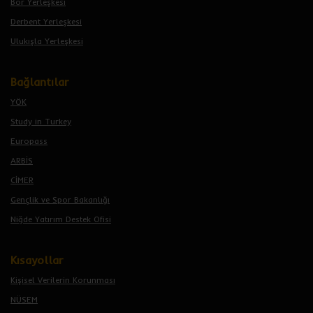
Bor Yerleşkesi
Derbent Yerleşkesi
Ulukışla Yerleşkesi
Bağlantılar
YÖK
Study in Turkey
Europass
ARBİS
CİMER
Gençlik ve Spor Bakanlığı
Niğde Yatırım Destek Ofisi
Kısayollar
Kişisel Verilerin Korunması
NÜSEM