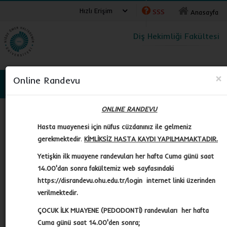
Hızlı Erişim
SSS
Anasayfa
Diş Hekimliği Fakültesi
×
Online Randevu
NİĞDE ÖMER HALİSDEMİR ÜNİVERSİTESİ
ONLINE RANDEVU
Diş Hekimliği Fakültesi
Dekan
Hasta muayenesi için nüfus cüzdanınız ile gelmeniz
gerekmektedir
.
KİMLİKSİZ HASTA KAYDI YAPILMAMAKTADIR.
Yetişkin ilk muayene randevuları her hafta Cuma günü saat
Fakültemiz
14.00'dan sonra fakültemiz web sayfasındaki
https://disrandevu.ohu.edu.tr/login internet linki üzerinden
Yönetim
verilmektedir.
ÇOCUK İLK MUAYENE (PEDODONTİ) randevuları her hafta
Dekan
Cuma günü saat 14.00'den sonra;