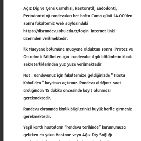
Dekan Yardımcıları
Ağız Diş ve Çene Cerrahisi, Restoratif, Endodonti,
Periodontoloji randevuları her hafta Cuma günü 14.00'den
Yönetim Kurulu
sonra fakültemiz web sayfasındaki
https://disrandevu.ohu.edu.tr/login internet linki
Organizasyon Şeması
üzerinden verilmektedir.
İdari Personel
İlk Muayene bölümüne muayene olduktan sonra Protez ve
Ortodonti Bölümleri için randevular ilgili bölümlerin klinik
Kurullar ve Komisyonlar
sekreterliklerinden yüz yüze verilmektedir.
Fakülte Kurulu
Not : Randevunuz için fakültemize geldiğinizde " Hasta
Kabul'den " kaydınızı açtırınız. Randevu aldığınız saat
aralığından 15 dakika öncesinde kayıt olunması
Akademik
gerekmektedir.
Randevu ekranında kimlik bilgilerinizi büyük harfle girmeniz
Öğrenci
gerekmektedir.
Yeşil kartlı hastaların “randevu tarihinde” kurumumuza
Uzmanlık
gelirken en yakın Hastane veya Ağız Diş Sağlığı