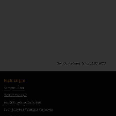
Son Güncelleme Tarihi:11.06.2026
Hızlı Erişim
Kampus Planı
Merkez Yerleşke
Aşağı Kayabaşı Yerleşkesi
Spor Bilimleri Fakültesi Yerleşkesi