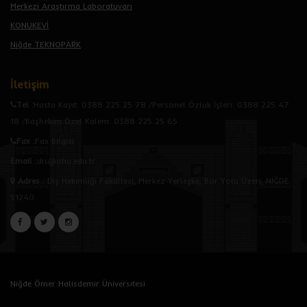
Merkezi Araştırma Laboratuvarı
KONUKEVİ
Niğde TEKNOPARK
İletişim
Tel :
Hasta Kayıt: 0388 225 25 78 /Personel Özlük İşleri: 0388 225 47
18 /Başhekim Özel Kalem: 0388 225 25 65
Fax :
Fax Bilgisi
Email :
dis@ohu.edu.tr
Adres
:
Diş Hekimliği Fakültesi, Merkez Yerleşke, Bor Yolu Üzeri, NİĞDE
51240
Niğde Ömer Halisdemir Üniversitesi