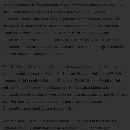
Mimarlık Fakültesi Kimya Mühendisliği Bölümünde Araştırma Görevlisi, 2009-
2011 yılları arasında Yrd. Doç. Dr. olarak görev yaptı. 2011 yılında
Üniversitelerarası Kurul tarafından Doçent unvanı almaya hak kazandı. 2011-
2016 yılları arsında Beykent Üniversitesinde Doçent, 2017-2018 yıllarında
Esenyurt Üniversitesinde Profesör, 2018-2019 yılları arasında Aydın
Üniversitesinde Profesör olarak çalışmıştır. 2019 Mayıs ayında Niğde Ömer
Halisdemir Üniversitesi Mühendislik Fakültesi, Gıda Mühendisliği Bölümünde
Profesör olarak çalışmaya başlamıştır.
Prof. Dr. Hasan Uslu akademik kariyeri yanında çalışmış olduğu kurumlarda,
İstanbul Aydın Üniversitesi Rektör Yardımcılığı, Esenyurt Üniversitesi Rektör
Yardımcılığı, Mühendislik Fakültesi Dekanlığı, Sağlık Bilimleri Fakültesi Dekan
Vekilliği, Meslek Yüksekokulu Müdürlüğü, Konservatuar Müdür Vekilliği,
Üniversite Senato Üyeliği, Üniversite Yönetim Kurulu Üyeliği vb. birçok komisyon
üyelikleri gibi idari görevlerde bulunmuştur. 2 yıla yakın bir süre
Üniversitelerarası Kurul Üyeliği de yapmıştır.
Prof. Dr. Hasan Uslu’nun akademik olarak 120’den fazla uluslararası atıf
indekslerine (SCI) giren makalesi ve bunlara ait 2000’den fazla atıfı