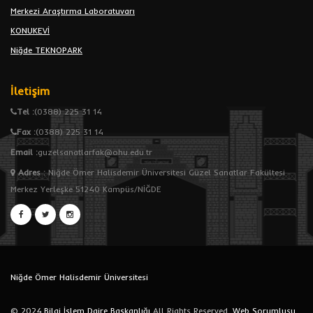
Merkezi Araştırma Laboratuvarı
KONUKEVİ
Niğde TEKNOPARK
İletişim
Tel :
(0388) 225 31 14
Fax :
(0388) 225 31 14
Email :
guzelsanatlarfak@ohu.edu.tr
Adres
:
Niğde Ömer Halisdemir Üniversitesi Güzel Sanatlar Fakültesi
Merkez Yerleşke 51240 Kampüs/NİĞDE
Niğde Ömer Halisdemir Üniversitesi
© 2024.
Bilgi İşlem Daire Başkanlığı
All Rights Reserved.
Web Sorumlusu