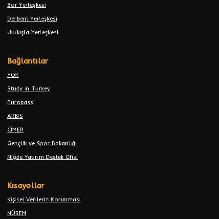
Bor Yerleşkesi
Derbent Yerleşkesi
Ulukışla Yerleşkesi
Bağlantılar
YÖK
Study in Turkey
Europass
ARBİS
CİMER
Gençlik ve Spor Bakanlığı
Niğde Yatırım Destek Ofisi
Kısayollar
Kişisel Verilerin Korunması
NÜSEM