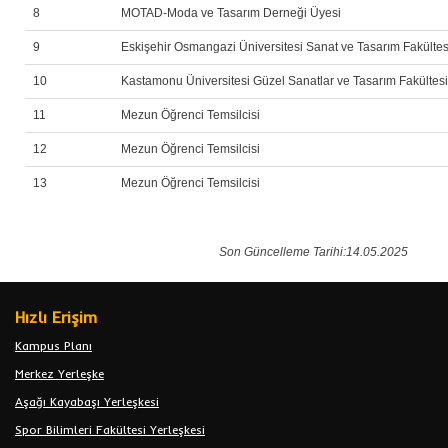
8
MOTAD-Moda ve Tasarım Derneği Üyesi
9
Eskişehir Osmangazi Üniversitesi Sanat ve Tasarım Fakültes
10
Kastamonu Üniversitesi Güzel Sanatlar ve Tasarım Fakültes
11
Mezun Öğrenci Temsilcisi
12
Mezun Öğrenci Temsilcisi
13
Mezun Öğrenci Temsilcisi
Son Güncelleme Tarihi:14.05.2025
Hızlı Erişim
Kampus Planı
Merkez Yerleşke
Aşağı Kayabaşı Yerleşkesi
Spor Bilimleri Fakültesi Yerleşkesi