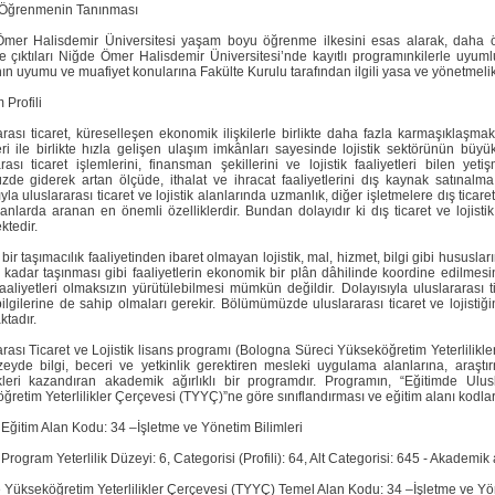
 Öğrenmenin Tanınması
mer Halisdemir Üniversitesi yaşam boyu öğrenme ilkesini esas alarak, daha ön
 çıktıları Niğde Ömer Halisdemir Üniversitesi’nde kayıtlı programınkilerle uyu
ının uyumu ve muafiyet konularına Fakülte Kurulu tarafından ilgili yasa ve yönetmelik
Profili
arası ticaret, küreselleşen ekonomik ilişkilerle birlikte daha fazla karmaşıklaşm
leri ile birlikte hızla gelişen ulaşım imkânları sayesinde lojistik sektörünün büyü
arası ticaret işlemlerini, finansman şekillerini ve lojistik faaliyetleri bilen ye
de giderek artan ölçüde, ithalat ve ihracat faaliyetlerini dış kaynak satınalma yö
yla uluslararası ticaret ve lojistik alanlarında uzmanlık, diğer işletmelere dış tica
şanlarda aranan en önemli özelliklerdir. Bundan dolayıdır ki dış ticaret ve lojis
ktedir.
ir taşımacılık faaliyetinden ibaret olmayan lojistik, mal, hizmet, bilgi gibi husus
 kadar taşınması gibi faaliyetlerin ekonomik bir plân dâhilinde koordine edilmesin
k faaliyetleri olmaksızın yürütülebilmesi mümkün değildir. Dolayısıyla uluslararas
 bilgilerine de sahip olmaları gerekir. Bölümümüzde uluslararası ticaret ve lojisti
tadır.
arası Ticaret ve Lojistik lisans programı (Bologna Süreci Yükseköğretim Yeterlilik
üzeyde bilgi, beceri ve yetkinlik gerektiren mesleki uygulama alanlarına, araşt
likleri kazandıran akademik ağırlıklı bir programdır. Programın, “Eğitimde Ulu
retim Yeterlilikler Çerçevesi (TYYÇ)”ne göre sınıflandırması ve eğitim alanı kodları
Eğitim Alan Kodu: 34 –İşletme ve Yönetim Bilimleri
rogram Yeterlilik Düzeyi: 6, Categorisi (Profili): 64, Alt Categorisi: 645 - Akademik a
e Yükseköğretim Yeterlilikler Çerçevesi (TYYÇ) Temel Alan Kodu: 34 –İşletme ve Yön