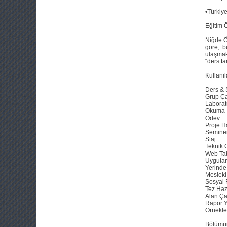
•Türkiye
Eğitim 
Niğde Ö
göre, b
ulaşmak
“ders ta
Kullanı
Ders & Sı
Grup Ça
Laborat
Okuma
Ödev
Proje H
Semine
Staj
Teknik 
Web Ta
Uygula
Yerind
Mesleki
Sosyal 
Tez Haz
Alan Ça
Rapor 
Örnekler
Bölümüm