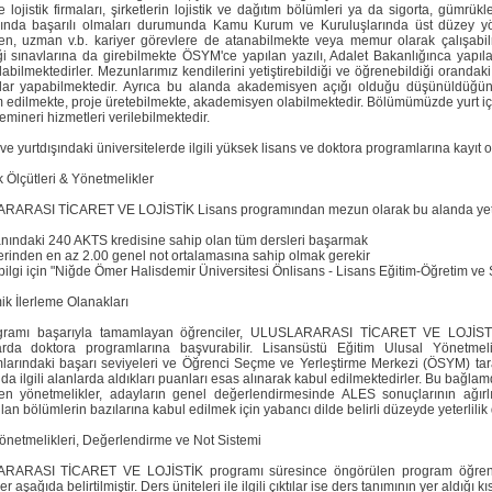
e lojistik firmaları, şirketlerin lojistik ve dağıtım bölümleri ya da sigorta, gümr
rında başarılı olmaları durumunda Kamu Kurum ve Kuruluşlarında üst düzey yöneti
n, uzman v.b. kariyer görevlere de atanabilmekte veya memur olarak çalışabilmek
ği sınavlarına da girebilmekte ÖSYM'ce yapılan yazılı, Adalet Bakanlığınca yapı
abilmektedirler. Mezunlarımız kendilerini yetiştirebildiği ve öğrenebildiği orandaki 
lar yapabilmektedir. Ayrıca bu alanda akademisyen açığı olduğu düşünüldüğünd
m edilmekte, proje üretebilmekte, akademisyen olabilmektedir. Bölümümüzde yurt içi 
emineri hizmetleri verilebilmektedir.
ve yurtdışındaki üniversitelerde ilgili yüksek lisans ve doktora programlarına kayıt 
ik Ölçütleri & Yönetmelikler
ARASI TİCARET VE LOJİSTİK Lisans programından mezun olarak bu alanda yeterl
anındaki 240 AKTS kredisine sahip olan tüm dersleri başarmak
erinden en az 2.00 genel not ortalamasına sahip olmak gerekir
bilgi için "Niğde Ömer Halisdemir Üniversitesi Önlisans - Lisans Eğitim-Öğretim ve
k İlerleme Olanakları
gramı başarıyla tamamlayan öğrenciler, ULUSLARARASI TİCARET VE LOJİSTİK 
rda doktora programlarına başvurabilir. Lisansüstü Eğitim Ulusal Yönetmeli
larındaki başarı seviyeleri ve Öğrenci Seçme ve Yerleştirme Merkezi (ÖSYM) tar
da ilgili alanlarda aldıkları puanları esas alınarak kabul edilmektedirler. Bu bağla
nen yönetmelikler, adayların genel değerlendirmesinde ALES sonuçlarının ağırlığ
an bölümlerin bazılarına kabul edilmek için yabancı dilde belirli düzeyde yeterlilik
önetmelikleri, Değerlendirme ve Not Sistemi
ARASI TİCARET VE LOJİSTİK programı süresince öngörülen program öğrenme çı
r aşağıda belirtilmiştir. Ders üniteleri ile ilgili çıktılar ise ders tanımının yer aldığı kı