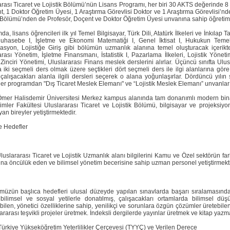
rası Ticaret ve Lojistik Bölümü’nün Lisans Programı, her biri 30 AKTS değerinde 8 
t, 1 Doktor Öğretim Üyesi, 1 Araştırma Görevlisi Doktor ve 1 Araştırma Görevlisi’n
 Bölümü’nden de Profesör, Doçent ve Doktor Öğretim Üyesi unvanına sahip öğretim 
a, lisans öğrencileri ilk yıl Temel Bilgisayar, Türk Dili, Atatürk İlkeleri ve İnkılap T
Muhasebe I, İşletme ve Ekonomi Matematiği I, Genel İktisat I, Hukukun Teme
asyon, Lojistiğe Giriş gibi bölümün uzmanlık alanına temel oluşturacak içerikte ol
rası Yönetim, İşletme Finansmanı, İstatistik I, Pazarlama İlkeleri, Lojistik Yönetimi
Zinciri Yönetimi, Uluslararası Finans meslek derslerini alırlar. Üçüncü sınıfta Ulus
a iki seçmeli ders olmak üzere seçtikleri dört seçmeli ders ile ilgi alanlarına göre 
 çalışacakları alanla ilgili dersleri seçerek o alana yoğunlaşırlar. Dördüncü yılı
ler programdan "Dış Ticaret Meslek Elemanı" ve “Lojistik Meslek Elemanı” unvanları
mer Halisdemir Üniversitesi Merkez kampus alanında tam donanımlı modern bina
limler Fakültesi Uluslararası Ticaret ve Lojistik Bölümü, bilgisayar ve projeksiyon
an bireyler yetiştirmektedir.
 Hedefler
luslararası Ticaret ve Lojistik Uzmanlık alanı bilgilerini Kamu ve Özel sektörün f
a öncülük eden ve bilimsel yönetim becerisine sahip uzman personel yetiştirmekti
üzün başlıca hedefleri ulusal düzeyde yapılan sınavlarda başarı sıralamasında 
 bilimsel ve sosyal yetilerle donatılmış, çalışacakları ortamlarda bilimsel düşün
ilen, yönetici özelliklerine sahip, yenilikçi ve sorunlara özgün çözümler üretebilen
ararası teşvikli projeler üretmek. İndeksli dergilerde yayınlar üretmek ve kitap yazma
ürkiye Yükseköğretim Yeterlilikler Çerçevesi (TYYÇ) ve Verilen Derece