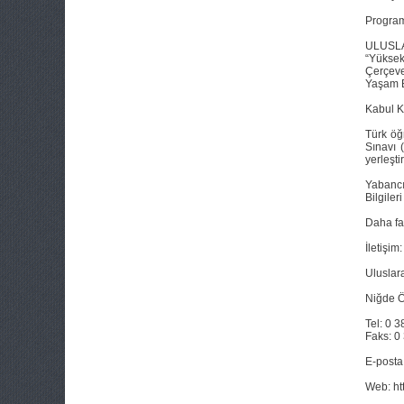
Program
ULUSLA
“Yüksek
Çerçeve
Yaşam B
Kabul K
Türk öğ
Sınavı 
yerleşti
Yabancı
Bilgile
Daha faz
İletişim:
Uluslarar
Niğde Ö
Tel: 0 
Faks: 0
E-posta
Web: ht