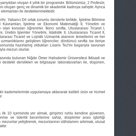
yarıyıldan oluşan 4 yıllık bir programdır. Bölümümüz, 2 Profesör,
den oluşan genç ve dinamik bir akademik kadroya sahiptir. Ayrıca
elemanları ile desteklenmektedir.
arihi, Yabancı Dil ortak zorunlu derslerle birlikte, İşletme Bilimine
l Kavramları, İşletme ve Ekonomi Matematiği II, Yönetim ve
an konuları öğrenirler. İkinci sınıfta, Uluslararası Ticaret I,
, Üretim İşlemler Yönetimi, İstatistik II, Uluslararası Ticaret II,
lararası Ticaret ve Lojistik Uzmanlık alanının temellerini ve her
uzmanlıklarını geliştiren öğrenciler, dördüncü sınıfta ise ileriye
n sonunda hazırlamış oldukları Lisans Tez'ini başarıyla savunan
yla mezun olurlar.
sında bulunan Niğde Ömer Halisdemir Üniversitesi İktisadi ve
 destekli derslikleri ve bilgisayar laboratuvarları ile, düşünen,
arklı kademelerinde uygulamaya aktararak kaliteli ürün ve hizmet
r.
ilk 10 içerisinde yer almak, girişimci ruhlu kendine güvenen,
me ve liderlik becerilerine sahip, disiplinler arası işbirliği
 mezunlar yetiştirerek, mezunlarının istihdamını artırmak, ulusal
ktır.