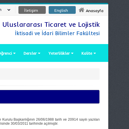
m
İletişim
English
Anasayfa
Uluslararası Ticaret ve Lojistik
İktisadi ve İdari Bilimler Fakültesi
ğrenci
Dersler
Yeterlilikler
Kalite
Kurulu Başkanlığının 26/06/1988 tarih ve 20914 sayılı yazıları
isinde 30/03/2011 tarihinde açılmıştır.