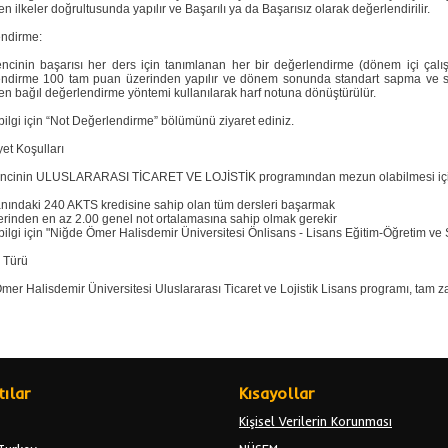
en ilkeler doğrultusunda yapılır ve Başarılı ya da Başarısız olarak değerlendirilir.
ndirme:
encinin başarısı her ders için tanımlanan her bir değerlendirme (dönem içi çalışm
ndirme 100 tam puan üzerinden yapılır ve dönem sonunda standart sapma ve sınıf
nen bağıl değerlendirme yöntemi kullanılarak harf notuna dönüştürülür.
bilgi için “Not Değerlendirme” bölümünü ziyaret ediniz.
et Koşulları
encinin ULUSLARARASI TİCARET VE LOJİSTİK programından mezun olabilmesi için a
anındaki 240 AKTS kredisine sahip olan tüm dersleri başarmak
erinden en az 2.00 genel not ortalamasına sahip olmak gerekir
bilgi için "Niğde Ömer Halisdemir Üniversitesi Önlisans - Lisans Eğitim-Öğretim ve
 Türü
er Halisdemir Üniversitesi Uluslararası Ticaret ve Lojistik Lisans programı, tam z
ılar
Kısayollar
Kişisel Verilerin Korunması