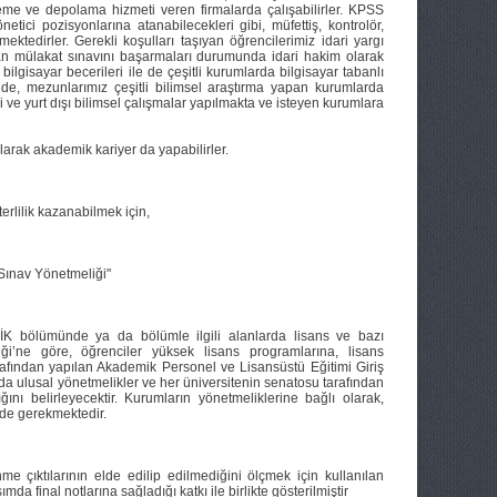
ükleme ve depolama hizmeti veren firmalarda çalışabilirler. KPSS
ci pozisyonlarına atanabilecekleri gibi, müfettiş, kontrolör,
tedirler. Gerekli koşulları taşıyan öğrencilerimiz idari yargı
lan mülakat sınavını başarmaları durumunda idari hakim olarak
bilgisayar becerileri ile de çeşitli kurumlarda bilgisayar tabanlı
e, mezunlarımız çeşitli bilimsel araştırma yapan kurumlarda
ve yurt dışı bilimsel çalışmalar yapılmakta ve isteyen kurumlara
olarak akademik kariyer da yapabilirler.
ilik kazanabilmek için,
 Sınav Yönetmeliği"
bölümünde ya da bölümle ilgili alanlarda lisans ve bazı
ği’ne göre, öğrenciler yüksek lisans programlarına, lisans
afından yapılan Akademik Personel ve Lisansüstü Eğitimi Giriş
mda ulusal yönetmelikler ve her üniversitenin senatosu tarafından
ını belirleyecektir. Kurumların yönetmeliklerine bağlı olarak,
 de gerekmektedir.
ktılarının elde edilip edilmediğini ölçmek için kullanılan
sımda final notlarına sağladığı katkı ile birlikte gösterilmiştir