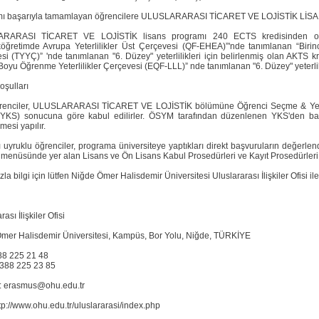
ı başarıyla tamamlayan öğrencilere ULUSLARARASI TİCARET VE LOJİSTİK LİSAN
RARASI TİCARET VE LOJİSTİK lisans programı 240 ECTS kredisinden oluşa
öğretimde Avrupa Yeterlilikler Üst Çerçevesi (QF-EHEA)”'nde tanımlanan “Birinci
si (TYYÇ)” 'nde tanımlanan "6. Düzey" yeterlilikleri için belirlenmiş olan AKTS kr
oyu Öğrenme Yeterlilikler Çerçevesi (EQF-LLL)” nde tanımlanan "6. Düzey" yeterlili
oşulları
renciler, ULUSLARARASI TİCARET VE LOJİSTİK bölümüne Öğrenci Seçme & Yerle
(YKS) sonucuna göre kabul edilirler. ÖSYM tarafından düzenlenen YKS'den başa
rmesi yapılır.
 uyruklu öğrenciler, programa üniversiteye yaptıkları direkt başvuruların değerlen
ri menüsünde yer alan Lisans ve Ön Lisans Kabul Prosedürleri ve Kayıt Prosedürleri
la bilgi için lütfen Niğde Ömer Halisdemir Üniversitesi Uluslararası İlişkiler Ofisi ile 
ası İlişkiler Ofisi
mer Halisdemir Üniversitesi, Kampüs, Bor Yolu, Niğde, TÜRKİYE
388 225 21 48
 388 225 23 85
: erasmus@ohu.edu.tr
tp://www.ohu.edu.tr/uluslararasi/index.php