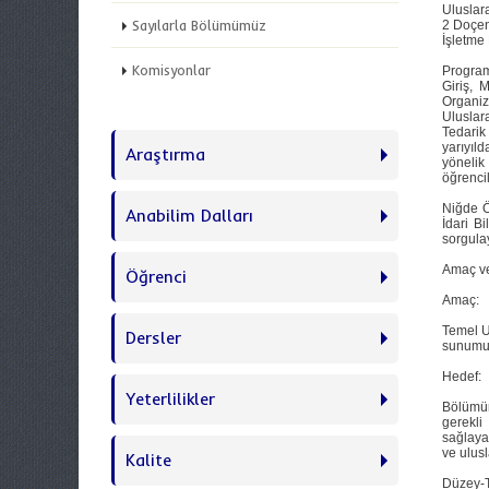
Uluslara
Sayılarla Bölümümüz
2 Doçen
İşletme
Komisyonlar
Programd
Giriş, 
Organiz
Uluslara
Tedarik 
yarıyıld
Araştırma
yönelik
öğrenci
Niğde Ö
Anabilim Dalları
İdari Bi
sorgulay
Amaç ve
Öğrenci
Amaç:
Temel U
Dersler
sunumun
Hedef:
Yeterlilikler
Bölümüm
gerekli
sağlayab
ve ulusl
Kalite
Düzey-T