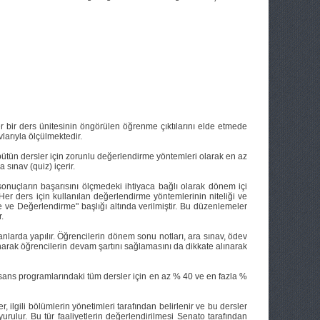
ir ders ünitesinin öngörülen öğrenme çıktılarını elde etmede
larıyla ölçülmektedir.
 bütün dersler için zorunlu değerlendirme yöntemleri olarak en az
sınav (quiz) içerir.
nuçların başarısını ölçmedeki ihtiyaca bağlı olarak dönem içi
Her ders için kullanılan değerlendirme yöntemlerinin niteliği ve
e ve Değerlendirme" başlığı altında verilmiştir. Bu düzenlemeler
.
manlarda yapılır. Öğrencilerin dönem sonu notları, ara sınav, ödev
narak öğrencilerin devam şartını sağlamasını da dikkate alınarak
sans programlarındaki tüm dersler için en az % 40 ve en fazla %
r, ilgili bölümlerin yönetimleri tarafından belirlenir ve bu dersler
urulur. Bu tür faaliyetlerin değerlendirilmesi Senato tarafından