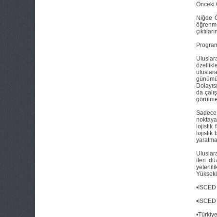
Önceki
Niğde Ö
öğrenme
çıktılar
Program 
Uluslar
özellik
uluslar
günümüz
Dolayısı
da çalı
görülme
Sadece b
noktaya
lojisti
lojistik
yaratmak
Uluslar
ileri d
yeterli
Yükseköğ
•ISCED 
•ISCED P
•Türkiy