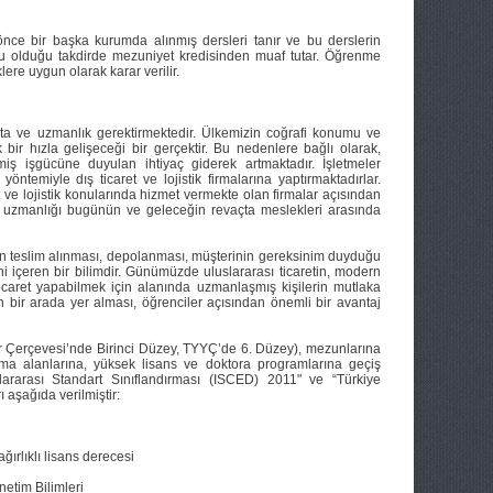
ce bir başka kurumda alınmış dersleri tanır ve bu derslerin
mlu olduğu takdirde mezuniyet kredisinden muaf tutar. Öğrenme
lere uygun olarak karar verilir.
akta ve uzmanlık gerektirmektedir. Ülkemizin coğrafi konumu ve
k bir hızla gelişeceği bir gerçektir. Bu nedenlere bağlı olarak,
tişmiş işgücüne duyulan ihtiyaç giderek artmaktadır. İşletmeler
ntemiyle dış ticaret ve lojistik firmalarına yaptırmaktadırlar.
ret ve lojistik konularında hizmet vermekte olan firmalar açısından
tik uzmanlığı bugünün ve geleceğin revaçta meslekleri arasında
ların teslim alınması, depolanması, müşterinin gereksinim duyduğu
i içeren bir bilimdir. Günümüzde uluslararası ticaretin, modern
ı ticaret yapabilmek için alanında uzmanlaşmış kişilerin mutlaka
ğin bir arada yer alması, öğrenciler açısından önemli bir avantaj
ler Çerçevesi’nde Birinci Düzey, TYYÇ’de 6. Düzey), mezunlarına
ırma alanlarına, yüksek lisans ve doktora programlarına geçiş
slararası Standart Sınıflandırması (ISCED) 2011" ve “Türkiye
 aşağıda verilmiştir:
ğırlıklı lisans derecesi
etim Bilimleri