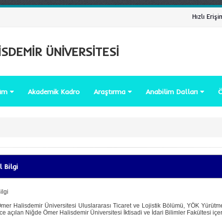
Hızlı Erişi
SDEMİR ÜNİVERSİTESİ
lüm
Akademik Kadro
Araştırma
Anabilim Dalları
Ö
 Bilgi
ilgi
mer Halisdemir Üniversitesi Uluslararası Ticaret ve Lojistik Bölümü, YÖK Yürütme 
e açılan Niğde Ömer Halisdemir Üniversitesi İktisadi ve İdari Bilimler Fakültesi içer