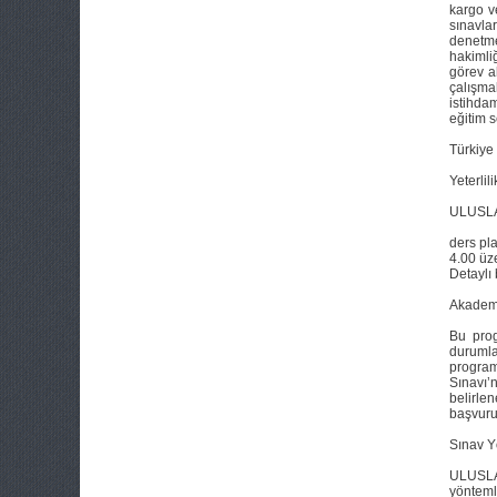
kargo v
sınavla
denetme
hakimli
görev al
çalışma
istihda
eğitim s
Türkiye 
Yeterlil
ULUSLAR
ders pl
4.00 üz
Detaylı 
Akademi
Bu pro
durumla
program
Sınavı’n
belirle
başvurul
Sınav Y
ULUSLAR
yöntemle