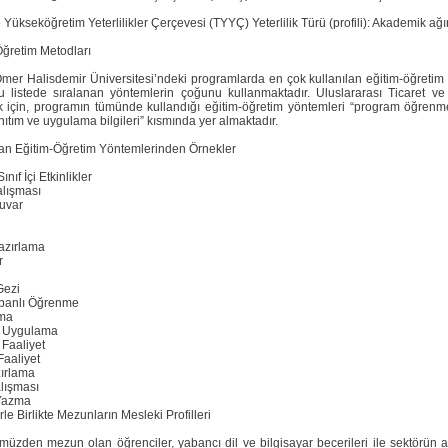
 Yükseköğretim Yeterlilikler Çerçevesi (TYYÇ) Yeterlilik Türü (profili): Akademik ağır
Öğretim Metodları
mer Halisdemir Üniversitesi’ndeki programlarda en çok kullanılan eğitim-öğretim y
u listede sıralanan yöntemlerin çoğunu kullanmaktadır. Uluslararası Ticaret ve
 için, programın tümünde kullandığı eğitim-öğretim yöntemleri “program öğrenme çı
nıtım ve uygulama bilgileri” kısmında yer almaktadır.
lan Eğitim-Öğretim Yöntemlerinden Örnekler
nıf İçi Etkinlikler
lışması
uvar
azırlama
r
Gezi
banlı Öğrenme
ma
e Uygulama
 Faaliyet
Faaliyet
ırlama
lışması
Yazma
le Birlikte Mezunların Mesleki Profilleri
üzden mezun olan öğrenciler, yabancı dil ve bilgisayar becerileri ile sektörün ar