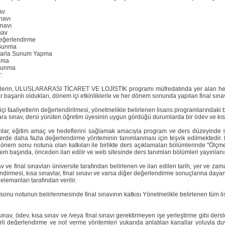
av
navı
ınavı
nav
eğerlendirme
Sunma
yarla Sunum Yapma
nma
Sunma
:
lerin, ULUSLARARASI TİCARET VE LOJİSTİK programı müfredatında yer alan her b
 başarılı oldukları, dönem içi etkinliklerle ve her dönem sonunda yapılan final sınav
i faaliyetlerin değerlendirilmesi, yönetmelikle belirlenen lisans programlarındaki
ra sınav, dersi yürüten öğretim üyesinin uygun gördüğü durumlarda bir ödev ve kısa 
lar, eğitim amaç ve hedeflerini sağlamak amacıyla program ve ders düzeyinde so
tlerde daha fazla değerlendirme yönteminin tanımlanması için teşvik edilmektedir. 
 dönem sonu notuna olan katkıları ile birlikte ders açıklamaları bölümlerinde "Ölçm
m başında, önceden ilan edilir ve web sitesinde ders tanımları bölümleri yayınlanır
v ve final sınavları üniversite tarafından belirlenen ve ilan edilen tarih, yer ve za
ndirmesi, kısa sınavlar, final sınavı ve varsa diğer değerlendirme sonuçlarına daya
elemanları tarafından verilir.
onu notunun belirlenmesinde final sınavının katkısı Yönetmelikle belirlenen tüm li
sınav, ödev, kısa sınav ve /veya final sınavı gerektirmeyen işe yerleştirme gibi dersle
lirli değerlendirme ve not verme yöntemleri yukarıda anlatılan kanallar yoluyla duy