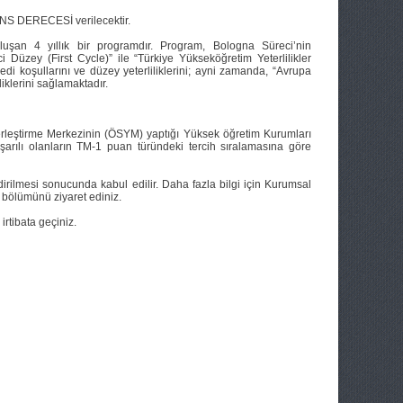
S DERECESİ verilecektir.
n 4 yıllık bir programdır. Program, Bologna Süreci’nin
 Düzey (First Cycle)” ile “Türkiye Yükseköğretim Yeterlilikler
edi koşullarını ve düzey yeterliliklerini; ayni zamanda, “Avrupa
klerini sağlamaktadır.
ştirme Merkezinin (ÖSYM) yaptığı Yüksek öğretim Kurumları
rılı olanların TM-1 puan türündeki tercih sıralamasına göre
dirilmesi sonucunda kabul edilir. Daha fazla bilgi için Kurumsal
 bölümünü ziyaret ediniz.
irtibata geçiniz.