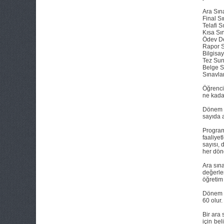
Ara Sın
Final Sı
Telafi S
Kısa Sı
Ödev D
Rapor 
Bilgisa
Tez Su
Belge 
Sınavlar
Öğrenci
ne kadar
Dönem iç
sayıda a
Program
faaliye
sayısı,
her döne
Ara sına
değerle
öğretim 
Dönem s
60 olur.
Bir ara 
için be