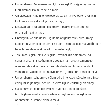
Üniversitenin tüm mensupları için fırsat eşitliği sağlamayı ve her
türlü ayrımcılıkla mücadele etmeyi,
Cinsiyet ayrımcılığını engelleyerek çalışanları ve öğrencileri için
toplumsal cinsiyet eşitliğini sağlamayı,
Dezavantajlı grupları desteklemeyi, fırsat ve imkanlara eşit
erişimlerini sağlamayı,
Ebeveynlik ve aile dostu uygulamaları geliştirerek sürdürmeyi,
kadınların ve erkeklerin annelik-babalık sonrası çalışma ve öğrenim
hayatlarına devam etmelerini desteklemeyi,
Toplumsal eşitlik, cinsiyet eşitliği, ayrımcılığın önlenmesi, adil
çalışma ortamının sağlanması, dezavantajlı gruplara mensup
olanların desteklenmesi vb. konularda duyarlılık ve farkındalık
yaratan sosyal projeleri, faaliyetleri ve iş birliklerini desteklemeyi,
Üniversitenin istihdam ve eğitim-öğretime kabul süreçlerinde fırsat
eşitliğini sağlamayı, her türlü ayrımcılığı ve eşitsizliği önlemeyi,
Çalışma yaşamında cinsiyet vb. ayrımlar temelinde ücret
farklılaştırmasına karşı mücadele etmeyi ve eşit işe eşit ücret
ödenmesini güvence altına almayı,