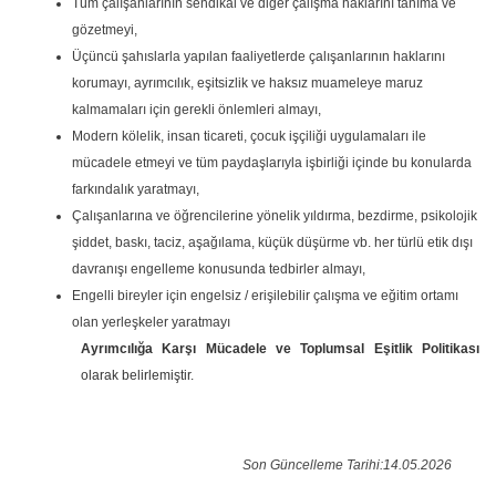
Tüm çalışanlarının sendikal ve diğer çalışma haklarını tanıma ve
gözetmeyi,
Üçüncü şahıslarla yapılan faaliyetlerde çalışanlarının haklarını
korumayı, ayrımcılık, eşitsizlik ve haksız muameleye maruz
kalmamaları için gerekli önlemleri almayı,
Modern kölelik, insan ticareti, çocuk işçiliği uygulamaları ile
mücadele etmeyi ve tüm paydaşlarıyla işbirliği içinde bu konularda
farkındalık yaratmayı,
Çalışanlarına ve öğrencilerine yönelik yıldırma, bezdirme, psikolojik
şiddet, baskı, taciz, aşağılama, küçük düşürme vb. her türlü etik dışı
davranışı engelleme konusunda tedbirler almayı,
Engelli bireyler için engelsiz / erişilebilir çalışma ve eğitim ortamı
olan yerleşkeler yaratmayı
Ayrımcılığa Karşı Mücadele ve Toplumsal Eşitlik Politikası
olarak belirlemiştir.
Son Güncelleme Tarihi:14.05.2026