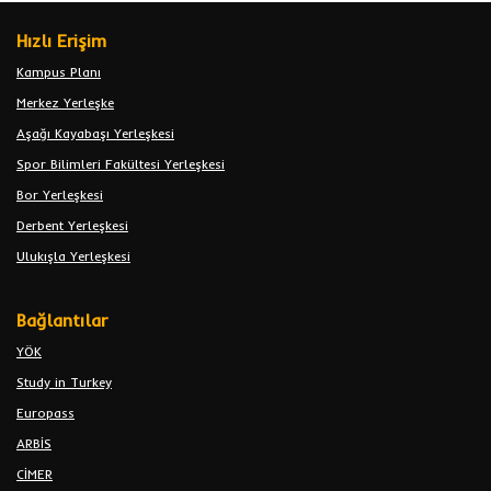
Hızlı Erişim
Kampus Planı
Merkez Yerleşke
Aşağı Kayabaşı Yerleşkesi
Spor Bilimleri Fakültesi Yerleşkesi
Bor Yerleşkesi
Derbent Yerleşkesi
Ulukışla Yerleşkesi
Bağlantılar
YÖK
Study in Turkey
Europass
ARBİS
CİMER