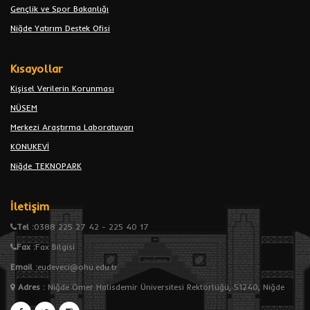
Gençlik ve Spor Bakanlığı
Niğde Yatırım Destek Ofisi
Kısayollar
Kişisel Verilerin Korunması
NÜSEM
Merkezi Araştırma Laboratuvarı
KONUKEVİ
Niğde TEKNOPARK
İletişim
Tel :
0388 225 27 42 - 225 40 17
Fax :
Fax Bilgisi
Email :
eudeveci@ohu.edu.tr
Adres
:
Niğde Ömer Halisdemir Üniversitesi Rektörlüğü, 51240, Niğde