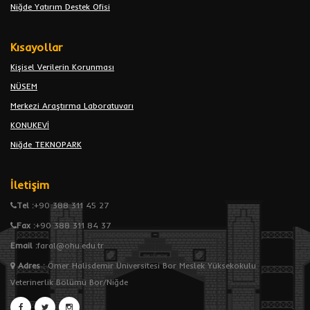
Niğde Yatırım Destek Ofisi
Kısayollar
Kişisel Verilerin Korunması
NÜSEM
Merkezi Araştırma Laboratuvarı
KONUKEVİ
Niğde TEKNOPARK
İletişim
Tel :
+90 388 311 45 27
Fax :
+90 388 311 84 37
Email :
faral@ohu.edu.tr
Adres
:
Ömer Halisdemir Üniversitesi Bor Meslek Yüksekokulu
Veterinerlik Bölümü Bor/Niğde