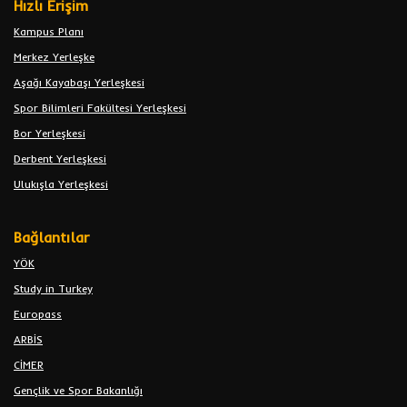
Hızlı Erişim
Kampus Planı
Merkez Yerleşke
Aşağı Kayabaşı Yerleşkesi
Spor Bilimleri Fakültesi Yerleşkesi
Bor Yerleşkesi
Derbent Yerleşkesi
Ulukışla Yerleşkesi
Bağlantılar
YÖK
Study in Turkey
Europass
ARBİS
CİMER
Gençlik ve Spor Bakanlığı