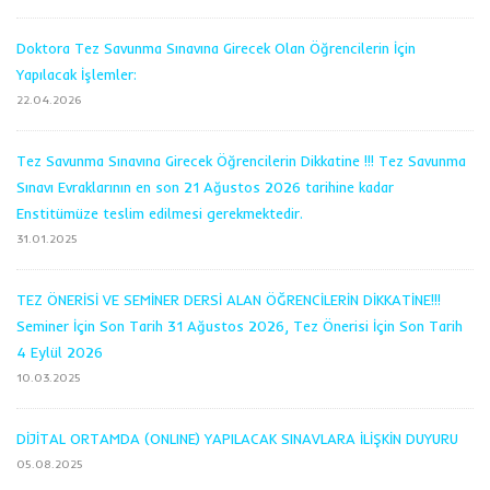
Doktora Tez Savunma Sınavına Girecek Olan Öğrencilerin İçin
Yapılacak İşlemler:
22.04.2026
Tez Savunma Sınavına Girecek Öğrencilerin Dikkatine !!! Tez Savunma
Sınavı Evraklarının en son 21 Ağustos 2026 tarihine kadar
Enstitümüze teslim edilmesi gerekmektedir.
31.01.2025
TEZ ÖNERİSİ VE SEMİNER DERSİ ALAN ÖĞRENCİLERİN DİKKATİNE!!!
Seminer İçin Son Tarih 31 Ağustos 2026, Tez Önerisi İçin Son Tarih
4 Eylül 2026
10.03.2025
DİJİTAL ORTAMDA (ONLINE) YAPILACAK SINAVLARA İLİŞKİN DUYURU
05.08.2025