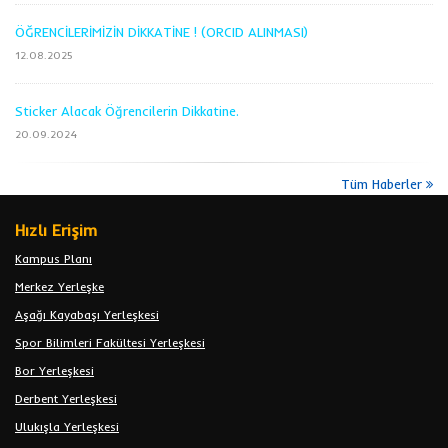
ÖĞRENCİLERİMİZİN DİKKATİNE ! (ORCID ALINMASI)
12.08.2025
Sticker Alacak Öğrencilerin Dikkatine.
20.09.2024
Tüm Haberler
Hızlı Erişim
Kampus Planı
Merkez Yerleşke
Aşağı Kayabaşı Yerleşkesi
Spor Bilimleri Fakültesi Yerleşkesi
Bor Yerleşkesi
Derbent Yerleşkesi
Ulukışla Yerleşkesi