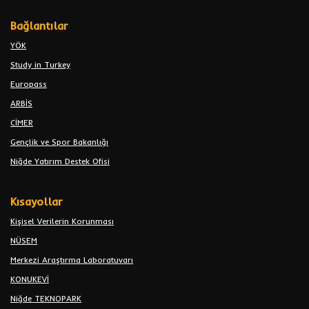
Bağlantılar
YÖK
Study in Turkey
Europass
ARBİS
CİMER
Gençlik ve Spor Bakanlığı
Niğde Yatırım Destek Ofisi
Kısayollar
Kişisel Verilerin Korunması
NÜSEM
Merkezi Araştırma Laboratuvarı
KONUKEVİ
Niğde TEKNOPARK