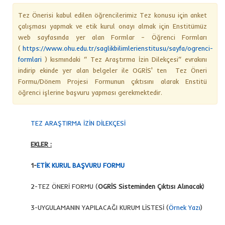
Tez Önerisi kabul edilen öğrencilerimiz Tez konusu için anket
çalışması yapmak ve etik kurul onayı almak için Enstitümüz
web sayfasında yer alan Formlar – Öğrenci Formları
(
https://www.ohu.edu.tr/saglikbilimlerienstitusu/sayfa/ogrenci-
formlari
) kısmındaki “ Tez Araştırma İzin Dilekçesi“ evrakını
indirip ekinde yer alan belgeler ile OGRİS' ten Tez Öneri
Formu/Dönem Projesi Formunun çıktısını alarak Enstitü
öğrenci işlerine başvuru yapması gerekmektedir.
TEZ ARAŞTIRMA İZİN DİLEKÇESİ
EKLER :
1-
ETİK KURUL BAŞVURU FORMU
2-TEZ ÖNERİ FORMU (
OGRİS Sisteminden Çıktısı Alınacak
)
3-UYGULAMANIN YAPILACAĞI KURUM LİSTESİ (
Örnek Yazı
)