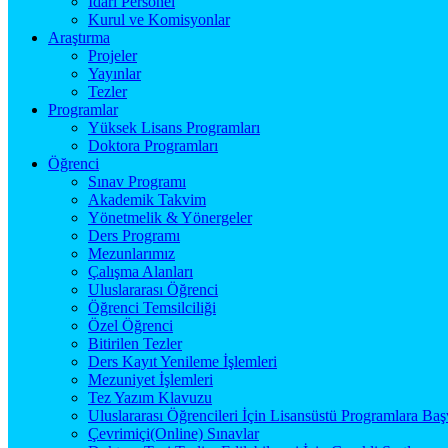
İdari Personel
Kurul ve Komisyonlar
Araştırma
Projeler
Yayınlar
Tezler
Programlar
Yüksek Lisans Programları
Doktora Programları
Öğrenci
Sınav Programı
Akademik Takvim
Yönetmelik & Yönergeler
Ders Programı
Mezunlarımız
Çalışma Alanları
Uluslararası Öğrenci
Öğrenci Temsilciliği
Özel Öğrenci
Bitirilen Tezler
Ders Kayıt Yenileme İşlemleri
Mezuniyet İşlemleri
Tez Yazım Klavuzu
Uluslararası Öğrencileri İçin Lisansüstü Programlara Baş
Çevrimiçi(Online) Sınavlar