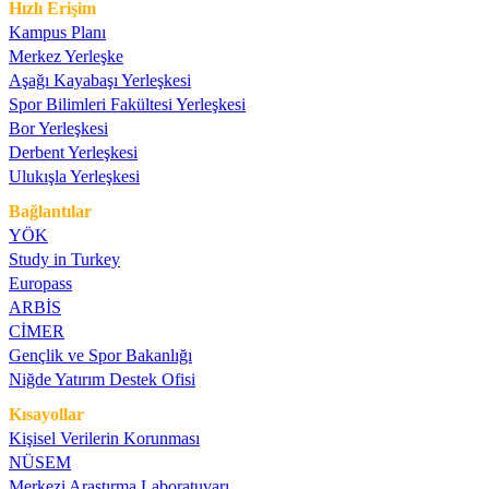
Hızlı Erişim
Kampus Planı
Merkez Yerleşke
Aşağı Kayabaşı Yerleşkesi
Spor Bilimleri Fakültesi Yerleşkesi
Bor Yerleşkesi
Derbent Yerleşkesi
Ulukışla Yerleşkesi
Bağlantılar
YÖK
Study in Turkey
Europass
ARBİS
CİMER
Gençlik ve Spor Bakanlığı
Niğde Yatırım Destek Ofisi
Kısayollar
Kişisel Verilerin Korunması
NÜSEM
Merkezi Araştırma Laboratuvarı