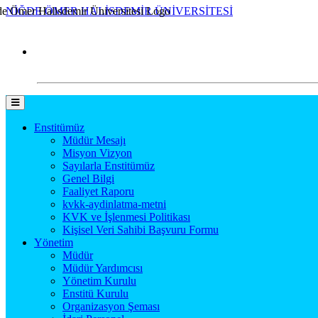
NİĞDE ÖMER HALİSDEMİR ÜNİVERSİTESİ
Enstitümüz
Müdür Mesajı
Misyon Vizyon
Sayılarla Enstitümüz
Genel Bilgi
Faaliyet Raporu
kvkk-aydinlatma-metni
KVK ve İşlenmesi Politikası
Kişisel Veri Sahibi Başvuru Formu
Yönetim
Müdür
Müdür Yardımcısı
Yönetim Kurulu
Enstitü Kurulu
Organizasyon Şeması