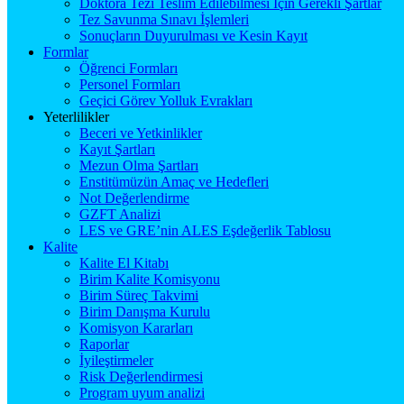
Doktora Tezi Teslim Edilebilmesi İçin Gerekli Şartlar
Tez Savunma Sınavı İşlemleri
Sonuçların Duyurulması ve Kesin Kayıt
Formlar
Öğrenci Formları
Personel Formları
Geçici Görev Yolluk Evrakları
Yeterlilikler
Beceri ve Yetkinlikler
Kayıt Şartları
Mezun Olma Şartları
Enstitümüzün Amaç ve Hedefleri
Not Değerlendirme
GZFT Analizi
LES ve GRE’nin ALES Eşdeğerlik Tablosu
Kalite
Kalite El Kitabı
Birim Kalite Komisyonu
Birim Süreç Takvimi
Birim Danışma Kurulu
Komisyon Kararları
Raporlar
İyileştirmeler
Risk Değerlendirmesi
Program uyum analizi