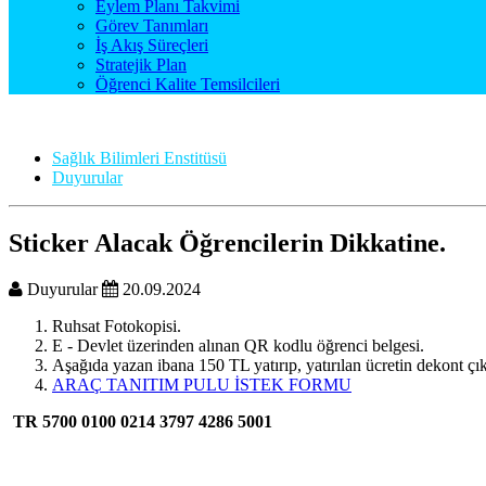
Eylem Planı Takvimi
Görev Tanımları
İş Akış Süreçleri
Stratejik Plan
Öğrenci Kalite Temsilcileri
Sağlık Bilimleri Enstitüsü
Duyurular
Sticker Alacak Öğrencilerin Dikkatine.
Duyurular
20.09.2024
Ruhsat Fotokopisi.
E - Devlet üzerinden alınan QR kodlu öğrenci belgesi.
Aşağıda yazan ibana 150 TL yatırıp, yatırılan ücretin dekont çıkt
ARAÇ TANITIM PULU İSTEK FORMU
TR 5700 0100 0214 3797 4286 5001