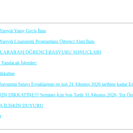
arıyılı Yatay Geçiş İlanı
Yarıyılı Lisansüstü Programlara Öğrenci Alım İlanı
ULUSLARARASI ÖĞRENCİ BAŞVURU SONUÇLARI
Yapılacak İşlemler:
ikkatine
Savunma Sınavı Evraklarının en son 21 Ağustos 2026 tarihine kadar En
TİNE!!! Seminer İçin Son Tarih 31 Ağustos 2026, Tez Önerisi
A İLİŞKİN DUYURU
)