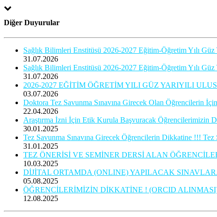
Diğer Duyurular
Sağlık Bilimleri Enstitüsü 2026-2027 Eğitim-Öğretim Yılı Güz Y
31.07.2026
Sağlık Bilimleri Enstitüsü 2026-2027 Eğitim-Öğretim Yılı Güz 
31.07.2026
2026-2027 EĞİTİM ÖĞRETİM YILI GÜZ YARIYILI 
03.07.2026
Doktora Tez Savunma Sınavına Girecek Olan Öğrencilerin İçin 
22.04.2026
Araştırma İzni İçin Etik Kurula Başvuracak Öğrencilerimizin D
30.01.2025
Tez Savunma Sınavına Girecek Öğrencilerin Dikkatine !!! Tez 
31.01.2025
TEZ ÖNERİSİ VE SEMİNER DERSİ ALAN ÖĞRENCİLERİN DİKKA
10.03.2025
DİJİTAL ORTAMDA (ONLINE) YAPILACAK SINAVLAR
05.08.2025
ÖĞRENCİLERİMİZİN DİKKATİNE ! (ORCID ALINMASI
12.08.2025