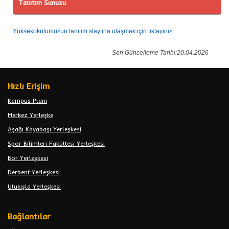
Tanıtım Sunusu
Yüksekokulumuzun tanıtım slaytına ulaşmak için tıklayınız.
Son Güncelleme Tarihi:20.04.2026
Hızlı Erişim
Kampus Planı
Merkez Yerleşke
Aşağı Kayabaşı Yerleşkesi
Spor Bilimleri Fakültesi Yerleşkesi
Bor Yerleşkesi
Derbent Yerleşkesi
Ulukışla Yerleşkesi
Bağlantılar