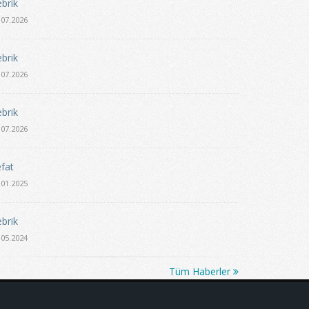
brik
.07.2026
brik
.07.2026
brik
.07.2026
fat
.01.2025
brik
.05.2024
Tüm Haberler