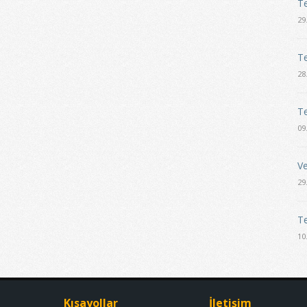
Te
29
Te
28
Te
09
Ve
29
Te
10
Kısayollar
İletişim