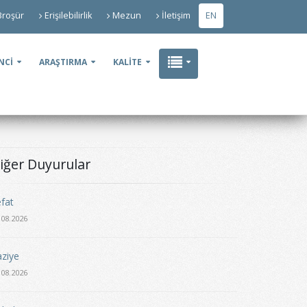
Broşür
Erişilebilirlik
Mezun
İletişim
EN
NCİ
ARAŞTIRMA
KALİTE
iğer Duyurular
fat
.08.2026
ziye
.08.2026