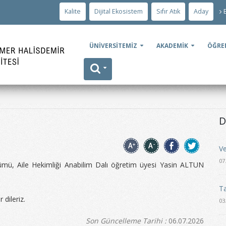
Kalite
Dijital Ekosistem
Sıfır Atık
Aday
ÜNİVERSİTEMİZ
AKADEMİK
ÖĞRE
D
Ve
07
ölümü, Aile Hekimliği Anabilim Dalı öğretim üyesi Yasin ALTUN
Ta
 dileriz.
03
Son Güncelleme Tarihi :
06.07.2026