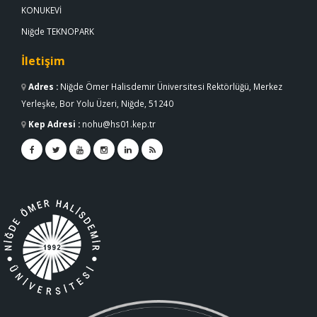
KONUKEVİ
Niğde TEKNOPARK
İletişim
Adres
:
Niğde Ömer Halisdemir Üniversitesi Rektörlüğü, Merkez
Yerleşke, Bor Yolu Üzeri, Niğde, 51240
Kep Adresi
:
nohu@hs01.kep.tr