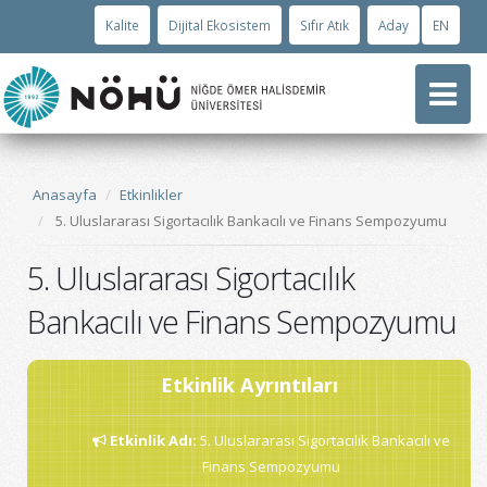
Kalite
Dijital Ekosistem
Sıfır Atık
Aday
EN
Anasayfa
Etkinlikler
5. Uluslararası Sigortacılık Bankacılı ve Finans Sempozyumu
5. Uluslararası Sigortacılık
Bankacılı ve Finans Sempozyumu
Etkinlik Ayrıntıları
Etkinlik Adı
:
5. Uluslararası Sigortacılık Bankacılı ve
Finans Sempozyumu