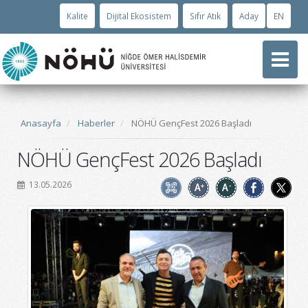
Kalite
Dijital Ekosistem
Sıfır Atık
Aday
EN
Anasayfa
Haberler
NÖHÜ GençFest 2026 Başladı
NÖHÜ GençFest 2026 Başladı
13.05.2026