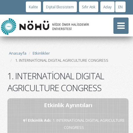
Kalite
Dijital Ekosistem
Sıfır Atık
Aday
EN
Anasayfa
Etkinlikler
1. INTERNATİONAL DIGITAL AGRICULTURE CONGRESS
1. INTERNATİONAL DIGITAL
AGRICULTURE CONGRESS
Etkinlik Ayrıntıları
Etkinlik Adı
:
1. INTERNATİONAL DIGITAL AGRICULTURE
CONGRESS