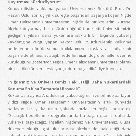
Duyurmayı Sürdürüyoruz”
Konuya ilişkin açıklama yapan Üniversitemiz Rektörü Prof. Dr.
Hasan Uslu, son üç yıllık süreçte başarıdan başarıya koşan Niğde
Ömer Halisdemir Üniversitesinin, Niğde ile birlikte adını küresel
ölçekte duyurmayı hızla sürdürdüğünü ifade etti. Üniversitemizin
geçtiğimiz yıldan daha yukarılara istikrarlı bir biçimde yükseliş
kaydettiğine vurgu yapan Rektör Uslu, “Sürdürülebilir kalkınma
hedeflerine dönük somut katkılarımızın uluslararası böyle bir
başarı elde etmesi, stratejik hedeflerimizin doğru temeller üzerine
kurulduğunu gösteriyor. Niğde Ömer Halisdemir Üniversitesi olarak
birçok köklü üniversiteyle yarışır duruma geldik.” diye konuştu.
“Niğde’miz ve Üniversitemiz Hak Ettiği Daha Yukarılardaki
Konuma En Kısa Zamanda Ulaşacak”
Rektör Uslu ayrıca Anadolu’nun yükseköğretim ve bilimde parlayan
yıldızı Niğde Ömer Halisdemir Üniversitesinin artık dünyada
parlayan bir yıldız olma yolunda hızla ilerlediğini belirterek,
“Stratejik hedeflerimiz doğrultusunda bu başarı çıtamızı daha da
yukarıya taşıyacağız. İnşallah Niğde’miz ve Üniversitemiz, ulusal
düzeyde olduğu gibi uluslararası ölçekte de hak ettiği daha
yukarılardaki konuma en kısa zamanda ulaşacak.” ifadeleriyle