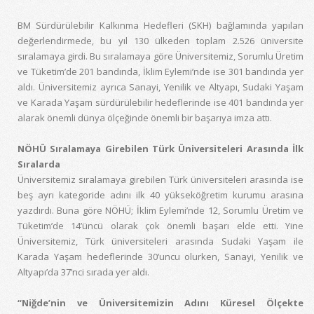
BM Sürdürülebilir Kalkınma Hedefleri (SKH) bağlamında yapılan
değerlendirmede, bu yıl 130 ülkeden toplam 2.526 üniversite
sıralamaya girdi. Bu sıralamaya göre Üniversitemiz, Sorumlu Üretim
ve Tüketim’de 201 bandında, İklim Eylemi’nde ise 301 bandında yer
aldı. Üniversitemiz ayrıca Sanayi, Yenilik ve Altyapı, Sudaki Yaşam
ve Karada Yaşam sürdürülebilir hedeflerinde ise 401 bandında yer
alarak önemli dünya ölçeğinde önemli bir başarıya imza attı.
NÖHÜ Sıralamaya Girebilen Türk Üniversiteleri Arasında İlk
Sıralarda
Üniversitemiz sıralamaya girebilen Türk üniversiteleri arasında ise
beş ayrı kategoride adını ilk 40 yükseköğretim kurumu arasına
yazdırdı. Buna göre NÖHÜ; İklim Eylemi’nde 12, Sorumlu Üretim ve
Tüketim’de 14’üncü olarak çok önemli başarı elde etti. Yine
Üniversitemiz, Türk üniversiteleri arasında Sudaki Yaşam ile
Karada Yaşam hedeflerinde 30’uncu olurken, Sanayi, Yenilik ve
Altyapı’da 37’nci sırada yer aldı.
“Niğde’nin ve Üniversitemizin Adını Küresel Ölçekte