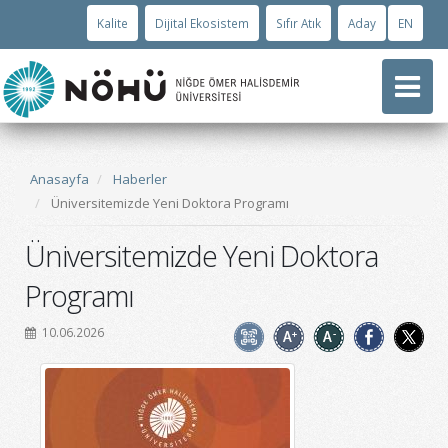
Kalite
Dijital Ekosistem
Sıfır Atık
Aday
EN
Anasayfa
Haberler
Üniversitemizde Yeni Doktora Programı
Üniversitemizde Yeni Doktora
Programı
10.06.2026