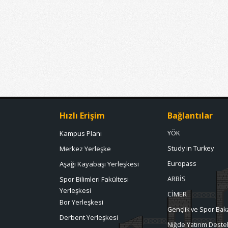
Hızlı Erişim
Bağlantılar
Kampus Planı
YÖK
Merkez Yerleşke
Study in Turkey
Aşağı Kayabaşı Yerleşkesi
Europass
Spor Bilimleri Fakültesi
ARBİS
Yerleşkesi
CİMER
Bor Yerleşkesi
Gençlik ve Spor Baka
Derbent Yerleşkesi
Niğde Yatırım Destek