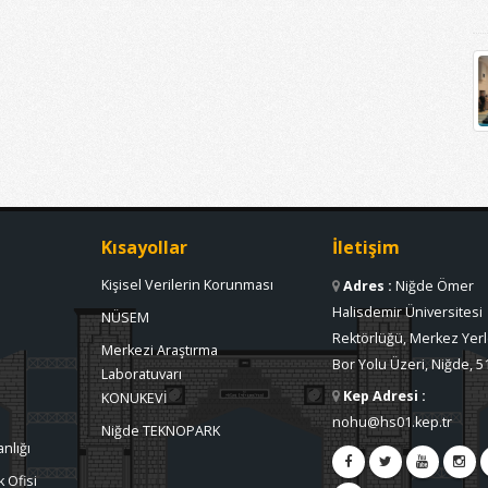
Kısayollar
İletişim
Kişisel Verilerin Korunması
Adres
:
Niğde Ömer
Halisdemir Üniversitesi
NÜSEM
Rektörlüğü, Merkez Yerl
Merkezi Araştırma
Bor Yolu Üzeri, Niğde, 5
Laboratuvarı
Kep Adresi
:
KONUKEVİ
nohu@hs01.kep.tr
Niğde TEKNOPARK
nlığı
 Ofisi