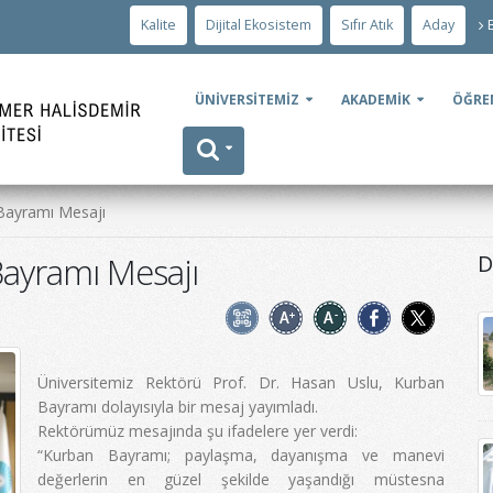
Kalite
Dijital Ekosistem
Sıfır Atık
Aday
ÜNİVERSİTEMİZ
AKADEMİK
ÖĞRE
Bayramı Mesajı
ayramı Mesajı
D
Üniversitemiz Rektörü Prof. Dr. Hasan Uslu, Kurban
Bayramı dolayısıyla bir mesaj yayımladı.
Rektörümüz mesajında şu ifadelere yer verdi:
“Kurban Bayramı; paylaşma, dayanışma ve manevi
değerlerin en güzel şekilde yaşandığı müstesna