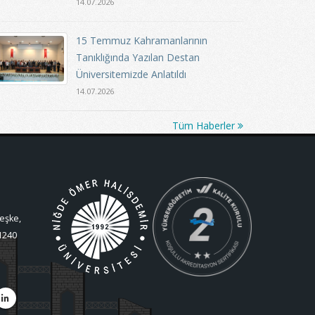
14.07.2026
15 Temmuz Kahramanlarının
Tanıklığında Yazılan Destan
Üniversitemizde Anlatıldı
14.07.2026
Tüm Haberler
eşke,
1240