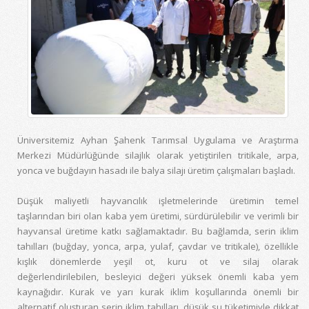
Üniversitemiz Ayhan Şahenk Tarımsal Uygulama ve Araştırma
Merkezi Müdürlüğünde silajlık olarak yetiştirilen tritikale, arpa,
yonca ve buğdayın hasadı ile balya silajı üretim çalışmaları başladı.
Düşük maliyetli hayvancılık işletmelerinde üretimin temel
taşlarından biri olan kaba yem üretimi, sürdürülebilir ve verimli bir
hayvansal üretime katkı sağlamaktadır. Bu bağlamda, serin iklim
tahılları (buğday, yonca, arpa, yulaf, çavdar ve tritikale), özellikle
kışlık dönemlerde yeşil ot, kuru ot ve silaj olarak
değerlendirilebilen, besleyici değeri yüksek önemli kaba yem
kaynağıdır. Kurak ve yarı kurak iklim koşullarında önemli bir
alternatif oluşturan serin iklim tahılları, düşük su tüketimiyle dikkat